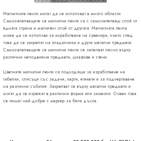
я
в
Магнитните ленти могат да се използват в много области.
а
Самозалепващите се магнитни ленти са с самозалепващ слой от
н
едната страна и магнитен слой от другата. Магнитната лента
може да се използва за изработване на сувенири, които след
е
това да се закрепят на хладилника и други метални предмети.
Самозалепващите се магнитни ленти се залепват лесно върху
различни неподвижни предмети, шкафове и стени.
Цветните магнитни ленти са подходящи за изработване на
табелки, списъци със задачи, карти, етикети и за подчертаване
на различни събития. Закрепват се върху метални предмети и
могат да се изрежат в различни форми или символи. Освен това
се пишат най-добре с маркер за бяла дъска.