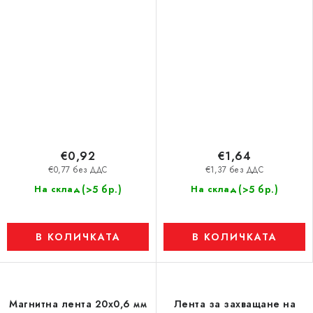
анизотропен, дължина - 1
m
€0,92
€1,64
€0,77 без ДДС
€1,37 без ДДС
(>5 бр.)
(>5 бр.)
На склад
На склад
В КОЛИЧКАТА
В КОЛИЧКАТА
Магнитна лента 20x0,6 мм
Лента за захващане на