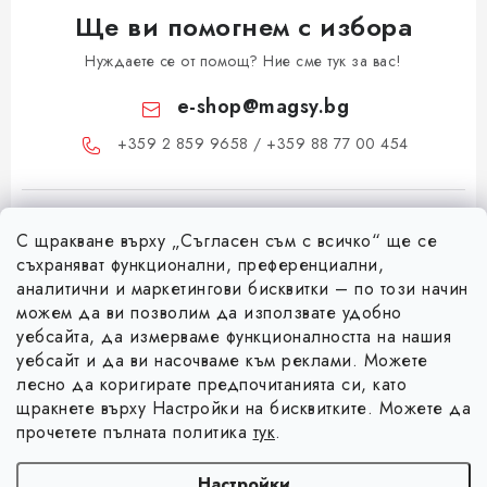
Ще ви помогнем с избора
Нуждаете се от помощ? Ние сме тук за вас!
e-shop
@
magsy.bg
+359 2 859 9658 / +359 88 77 00 454
С щракване върху „Съгласен съм с всичко“ ще се
съхраняват функционални, преференциални,
аналитични и маркетингови бисквитки – по този начин
можем да ви позволим да използвате удобно
Ф
уебсайта, да измерваме функционалността на нашия
уебсайт и да ви насочваме към реклами. Можете
у
лесно да коригирате предпочитанията си, като
Информация за вас
т
щракнете върху Настройки на бисквитките. Можете да
е
Коя е фирма Magsy?
прочетете пълната политика
тук
.
р
Facebook
Контакти
Настройки