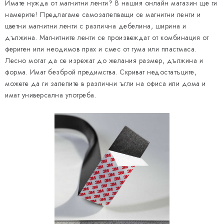
Имате нужда от магнитни ленти? В нашия онлайн магазин ще ги
н
н
намерите! Предлагаме самозалепващи се магнитни ленти и
а
и
цветни магнитни ленти с различна дебелина, ширина и
ц
е
дължина. Магнитните ленти се произвеждат от комбинация от
и
л
феритен или неодимов прах и смес от гума или пластмаса.
я
е
Лесно могат да се изрежат до желания размер, дължина и
форма. Имат безброй предимства. Скриват недостатъците,
м
можете да ги залепите в различни ъгли на офиса или дома и
е
имат универсална употреба.
н
т
и
з
а
и
з
б
р
о