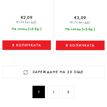
€2,09
€2,09
€1,74 без ДДС
€1,74 без ДДС
(>5 бр.)
На склад
(>5 бр.)
На склад
В КОЛИЧКАТА
В КОЛИЧКАТА
К
ЗАРЕЖДАНЕ НА 20 ОЩЕ
о
н
т
П
р
1
3
а
о
г
л
и