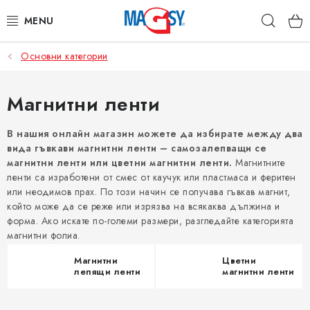
Преминаване
Търс
към
съдържанието
Основни категории
ОСНОВНИ КАТЕГОРИИ
МАГНИТНИ ПОСОБИЯ
Магнитни ленти
ИНДУСТРИАЛНИ МАГНИТИ
В нашия онлайн магазин можете да избирате между два
вида гъвкави магнитни ленти – самозалепващи се
магнитни ленти или цветни магнитни ленти.
Магнитните
ДРУГИ МАГНИТИ
ленти са изработени от смес от каучук или пластмаса и феритен
или неодимов прах. По този начин се получава гъвкав магнит,
НЕРЪЖДАЕМИ МАТЕРИАЛИ
който може да се реже или изрязва на всякаква дължина и
форма. Ако искате по-големи размери, разгледайте категорията
магнитни фолиа.
Коя е фирма Magsy?
Контакти
Търговски условия
Магнитни
Цветни
Защита на лични данни
лепящи ленти
магнитни ленти