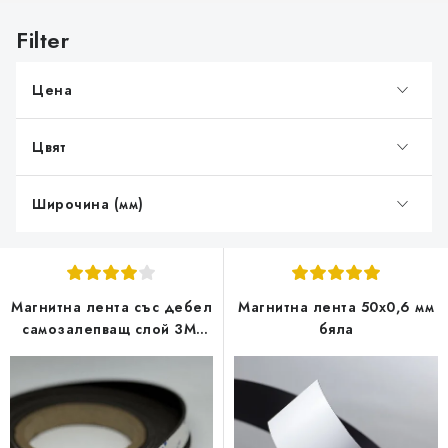
С
п
и
Цена
с
ъ
Цвят
к
н
а
Широчина (мм)
п
р
о
Магнитна лента със дебел
Магнитна лента 50x0,6 мм
д
самозалепващ слой 3M,
бяла
у
25x1,6 мм,112 g/cm2, силно
к
анизотропен, дължина - 1
m
т
и