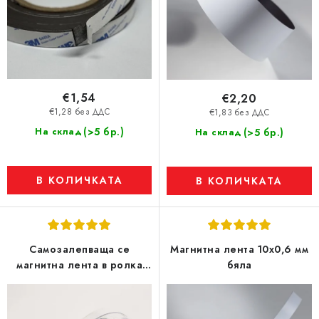
т
е
€1,54
€2,20
€1,28 без ДДС
€1,83 без ДДС
(>5 бр.)
На склад
(>5 бр.)
На склад
В КОЛИЧКАТА
В КОЛИЧКАТА
Самозалепваща се
Магнитна лента 10x0,6 мм
магнитна лента в ролка
бяла
19x0,3 mm