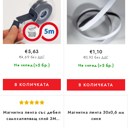
€5,63
€1,10
€4,69 без ДДС
€0,92 без ДДС
(>5 бр.)
На склад
(>5 бр.)
На склад
В КОЛИЧКАТА
В КОЛИЧКАТА
Магнитна лента със дебел
Магнитна лента 30x0,6 мм
самозалепващ слой 3M,
синя
15x2 мм,102 g/cm2, силно