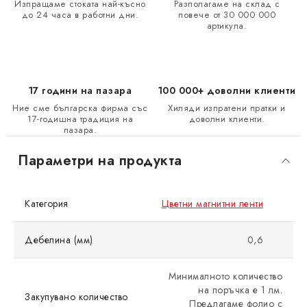
Изпращаме стоката най-късно
Разполагаме на склад с
до 24 часа в работни дни.
повече от 30 000 000
артикула.
17 години на пазара
100 000+ доволни клиенти
Ние сме българска фирма със
Хиляди изпратени пратки и
17-годишна традиция на
доволни клиенти.
пазара.
Параметри на продукта
Категория
Цветни магнитни ленти
Дебелина (мм)
0,6
Минималното количество
на поръчка е 1 лм.
Закупувано количество
Предлагаме фолио с