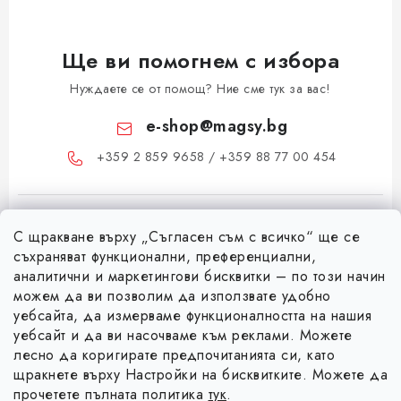
Ще ви помогнем с избора
Нуждаете се от помощ? Ние сме тук за вас!
e-shop
@
magsy.bg
+359 2 859 9658 / +359 88 77 00 454
С щракване върху „Съгласен съм с всичко“ ще се
съхраняват функционални, преференциални,
аналитични и маркетингови бисквитки – по този начин
можем да ви позволим да използвате удобно
Ф
уебсайта, да измерваме функционалността на нашия
уебсайт и да ви насочваме към реклами. Можете
у
лесно да коригирате предпочитанията си, като
Информация за вас
т
щракнете върху Настройки на бисквитките. Можете да
е
Коя е фирма Magsy?
прочетете пълната политика
тук
.