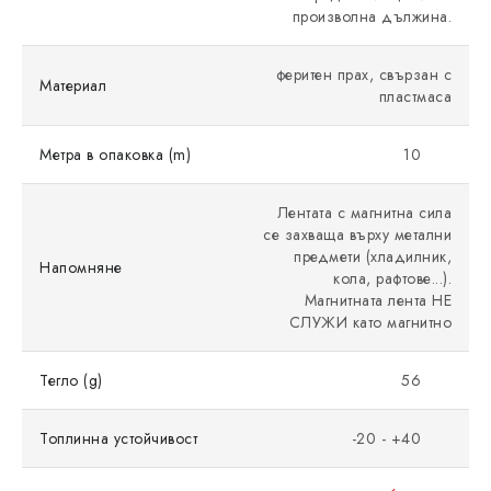
произволна дължина.
феритен прах, свързан с
Материал
пластмаса
Метра в опаковка (m)
10
Лентата с магнитна сила
се захваща върху метални
предмети (хладилник,
Напомняне
кола, рафтове...).
Магнитната лента НЕ
СЛУЖИ като магнитно
Тегло (g)
56
Топлинна устойчивост
-20 - +40