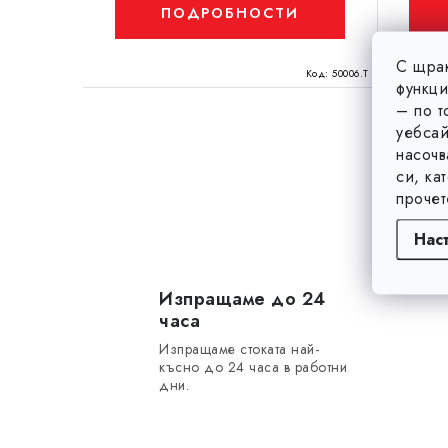
у
ПОДРОБНОСТИ
т
к
и
С щрак
т
Код:
50006.T
функци
т
и
– по т
е
уебсай
насочв
К
си, ка
о
прочет
н
Нас
т
р
Изпращаме до 24
часа
о
Изпращаме стоката най-
л
късно до 24 часа в работни
дни.
н
и