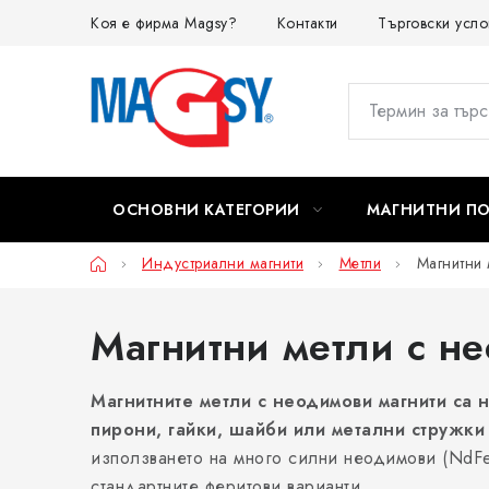
Преминаване
Коя е фирма Magsy?
Контакти
Търговски усло
към
съдържанието
ОСНОВНИ КАТЕГОРИИ
МАГНИТНИ П
Начало
Индустриални магнити
Mетли
Магнитни 
Магнитни метли с н
Магнитните метли с неодимови магнити са 
пирони, гайки, шайби или метални стружки
използването на много силни неодимови (NdFeB
стандартните феритови варианти.