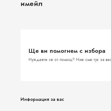
имейл
о
я
в
а
н
е
Ще ви помогнем с избора
Нуждаете се от помощ? Ние сме тук за ва
Ф
у
Информация за вас
т