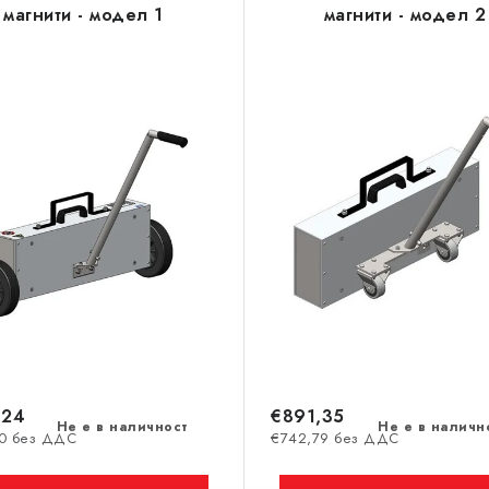
магнити - модел 1
магнити - модел 2
,24
€891,35
Не е в наличност
Не е в наличн
20 без ДДС
€742,79 без ДДС