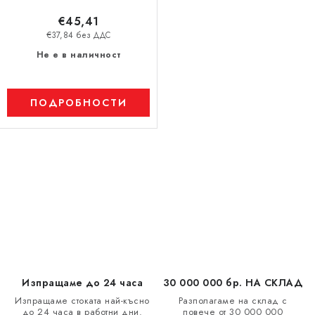
т
€45,41
е
€37,84 без ДДС
Не е в наличност
ПОДРОБНОСТИ
К
о
н
т
р
о
л
Изпращаме до 24 часа
30 000 000 бр. НА СКЛАД
н
Изпращаме стоката най-късно
Разполагаме на склад с
до 24 часа в работни дни.
повече от 30 000 000