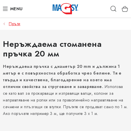
Преминаване
Търс
към
съдържанието
Пръти
ОСНОВНИ КАТЕГОРИИ
МАГНИТНИ ПОСОБИЯ
Неръждаема стоманена
пръчка 20 мм
ИНДУСТРИАЛНИ МАГНИТИ
Неръждаема пръчка с диаметър 20 mm и дължина 1
ДРУГИ МАГНИТИ
метър е с повърхностна обработка чрез белене. Тя е
твърда и качествена, благодарение на което има
НЕРЪЖДАЕМИ МАТЕРИАЛИ
отлични свойства за струговане и заваряване.
Използва
се като вал за прокарващи и изправящи валци, колони за
направляване на ролки или за праволинейно направляване на
Коя е фирма Magsy?
Контакти
Търговски условия
сачмени и плъзгащи се втулки. Прътите се продават само по 1 м.
Защита на лични данни
Отказ от договора
Ако поръчате например 3 м, ще получите 3 х 1 м.