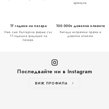
и
артикула.
е
л
е
м
17 години на пазара
100 000+ доволни клиенти
е
Ние сме българска фирма със
Хиляди изпратени пратки и
17-годишна традиция на
доволни клиенти.
н
пазара.
т
и
з
а
и
Последвайте ни в Instagram
з
б
ВИЖ ПРОФИЛА
р
о
я
в