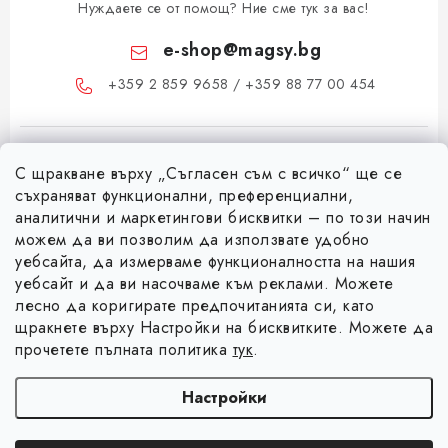
Нуждаете се от помощ? Ние сме тук за вас!
e-shop
@
magsy.bg
+359 2 859 9658 / +359 88 77 00 454
С щракване върху „Съгласен съм с всичко“ ще се
съхраняват функционални, преференциални,
аналитични и маркетингови бисквитки – по този начин
можем да ви позволим да използвате удобно
Ф
уебсайта, да измерваме функционалността на нашия
уебсайт и да ви насочваме към реклами. Можете
у
лесно да коригирате предпочитанията си, като
Информация за вас
т
щракнете върху Настройки на бисквитките. Можете да
е
Коя е фирма Magsy?
прочетете пълната политика
тук
.
р
Facebook
Контакти
Настройки
Търговски условия
Авторско право 2026
Magsy.bg
. Всички права запазени.
Редактиране на