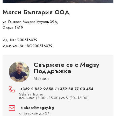
Магси България ООД
ул. Генерал Михаил Кутузов 39А,
София 1619
Ид. № : 200516079
Данъчен № : BG200516079
Свържете се с Magsy
Поддръжка
Михаил
+359 2 859 9658
/
+359 88 77 00 454
Velislav Tsonev
пон.–пет. (8:00 - 15:00) съб. (10–13:00)
e-shop@magsy.bg
отговаряме до 24ч