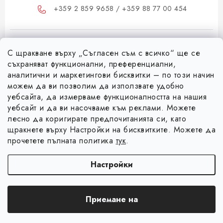
+359 2 859 9658 / +359 88 77 00 454
С щракване върху „Съгласен съм с всичко“ ще се
съхраняват функционални, преференциални,
аналитични и маркетингови бисквитки – по този начин
FB
IG
можем да ви позволим да използвате удобно
Ф
уебсайта, да измерваме функционалността на нашия
уебсайт и да ви насочваме към реклами. Можете
у
лесно да коригирате предпочитанията си, като
Информация за вас
т
щракнете върху Настройки на бисквитките. Можете да
е
Коя е фирма Magsy?
прочетете пълната политика
тук
.
р
Facebook
Контакти
Настройки
Търговски условия
Авторско право 2026
Magsy.bg
. Всички права запазени.
Редактиране на
Защита на лични данни
Приемане на
настройките за бисквитки
Създадена от Shoptet