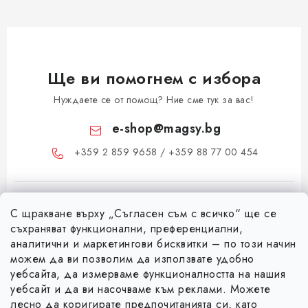
Ще ви помогнем с избора
Нуждаете се от помощ? Ние сме тук за вас!
e-shop
@
magsy.bg
+359 2 859 9658 / +359 88 77 00 454
С щракване върху „Съгласен съм с всичко“ ще се
съхраняват функционални, преференциални,
аналитични и маркетингови бисквитки – по този начин
можем да ви позволим да използвате удобно
Ф
уебсайта, да измерваме функционалността на нашия
уебсайт и да ви насочваме към реклами. Можете
у
лесно да коригирате предпочитанията си, като
Информация за вас