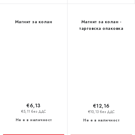
Магнит за колан
Магнит за колан -
тарговска опаковка
€6,13
€12,16
€5,11 без ДДС
€10,13 без ДДС
Не е в наличност
Не е в наличност