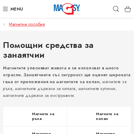
Преминаване
Търс
към
съдържанието
Магнитни пособия
ОСНОВНИ КАТЕГОРИИ
МАГНИТНИ ПОСОБИЯ
Помощни средства за
занаятчии
ИНДУСТРИАЛНИ МАГНИТИ
Магнитите улесняват живота и се използват в много
ДРУГИ МАГНИТИ
отрасли. Занаятчиите със сигурност ще оценят широката
гама от приложения на магнитите за колан
, магнитите за
НЕРЪЖДАЕМИ МАТЕРИАЛИ
ръка, магнитните държачи за китката, магнитните купички,
магнитните държачи за инструменти.
Коя е фирма Magsy?
Контакти
Търговски условия
Защита на лични данни
Магнити за
Отказ от договора
Магнити за
ръка
колан
Магнитни
Магнитен