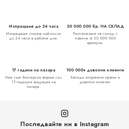
и
ц
е
и
л
я
е
Изпращаме до 24 часа
30 000 000 бр. НА СКЛАД
м
Изпращаме стоката най-късно
Разполагаме на склад с
е
до 24 часа в работни дни.
повече от 30 000 000
артикула.
н
т
и
з
17 години на пазара
100 000+ доволни клиенти
а
Ние сме българска фирма със
Хиляди изпратени пратки и
и
17-годишна традиция на
доволни клиенти.
пазара.
з
б
р
о
я
Последвайте ни в Instagram
в