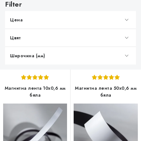
п
и
Цена
с
ъ
Цвят
к
н
а
Широчина (мм)
п
р
о
Магнитна лента 10x0,6 мм
Магнитна лента 50x0,6 мм
д
бяла
бяла
у
к
т
и
т