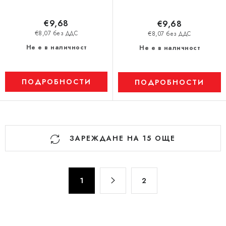
€9,68
€9,68
€8,07 без ДДС
€8,07 без ДДС
Не е в наличност
Не е в наличност
ПОДРОБНОСТИ
ПОДРОБНОСТИ
К
ЗАРЕЖДАНЕ НА 15 ОЩЕ
о
н
т
П
р
1
2
а
о
г
л
и
н
н