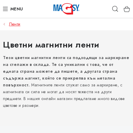
Преминаване
Търс
към
съдържанието
Ленти
ОСНОВНИ КАТЕГОРИИ
МАГНИТНИ ПОСОБИЯ
Цветни магнитни ленти
ИНДУСТРИАЛНИ МАГНИТИ
Тези цветни магнитни ленти са подходящи за маркиране
на стелажи в склада. Те са уникални с това, че от
едната страна можете да пишете, а другата страна
ДРУГИ МАГНИТИ
съдържа магнит, който се прикрепва към метална
повърхност.
Магнитните ленти служат само за маркиране, с
НЕРЪЖДАЕМИ МАТЕРИАЛИ
магнитната си сила не могат да носят тежестта на други
предмети. В нашия онлайн магазин предлагаме много видове
Коя е фирма Magsy?
Контакти
Търговски условия
цветове и размери.
Защита на лични данни
Отказ от договора
С