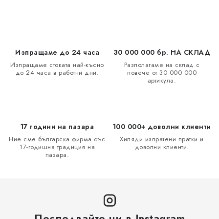
а
и
ц
е
и
л
я
е
Изпращаме до 24 часа
30 000 000 бр. НА СКЛАД
м
Изпращаме стоката най-късно
Разполагаме на склад с
е
до 24 часа в работни дни.
повече от 30 000 000
артикула.
н
т
и
з
17 години на пазара
100 000+ доволни клиенти
а
Ние сме българска фирма със
Хиляди изпратени пратки и
и
17-годишна традиция на
доволни клиенти.
пазара.
з
б
р
о
я
Последвайте ни в Instagram