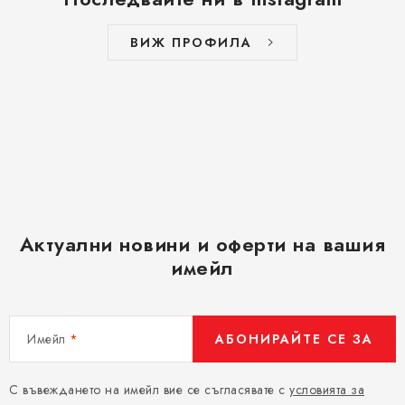
в
а
ВИЖ ПРОФИЛА
н
е
Актуални новини и оферти на вашия
имейл
Имейл
АБОНИРАЙТЕ СЕ ЗА
С въвеждането на имейл вие се съгласявате с
условията за