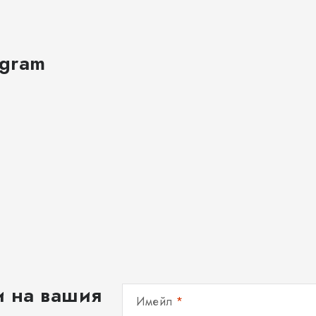
agram
и на вашия
Имейл