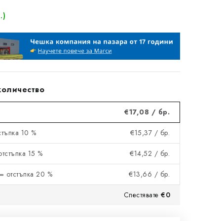
.)
количество
€17,08
/ бр.
тстъпка 10 %
€15,37
/ бр.
 отстъпка 15 %
€14,52
/ бр.
= отстъпка 20 %
€13,66
/ бр.
Спестявате
€0