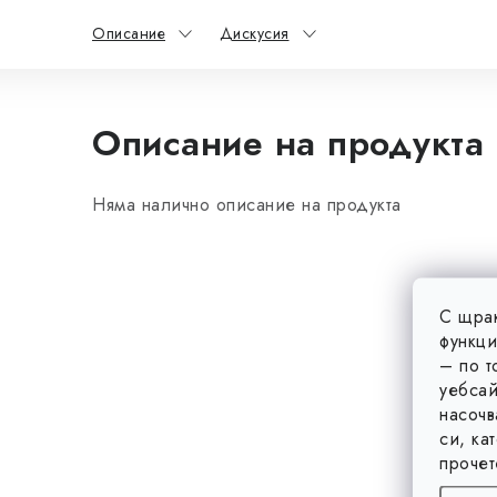
Описание
Дискусия
Описание на продукта
Няма налично описание на продукта
С щрак
функци
– по т
уебсай
насочв
си, ка
прочет