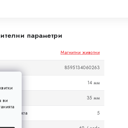
ителни параметри
Магнитни животни
8595134060263
14 мм
квитки
35 мм
а ви
анията
в комплекта
5