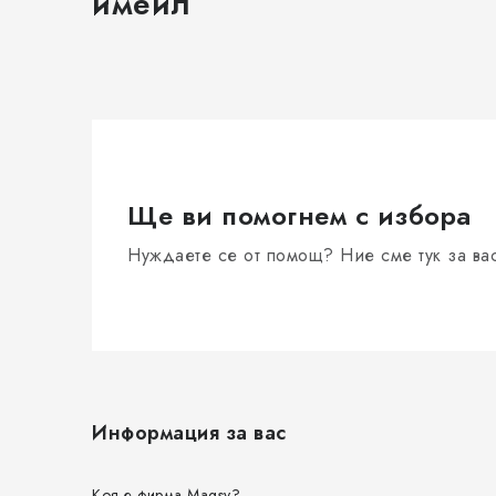
имейл
Ще ви помогнем с избора
Нуждаете се от помощ? Ние сме тук за ва
Ф
у
Информация за вас
т
Коя е фирма Magsy?