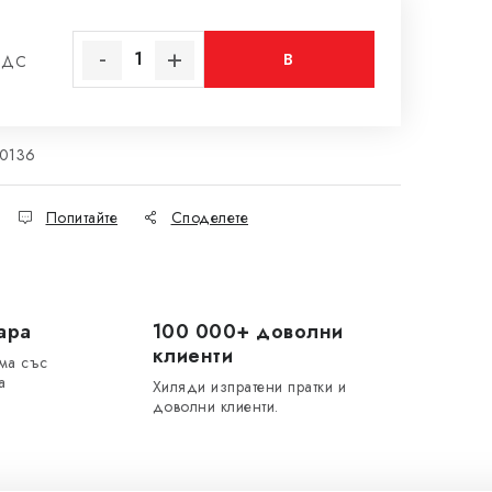
В
ДДС
на цената:
КОЛИЧКАТА
10136
Попитайте
Споделете
ара
100 000+ доволни
клиенти
ма със
а
Хиляди изпратени пратки и
доволни клиенти.