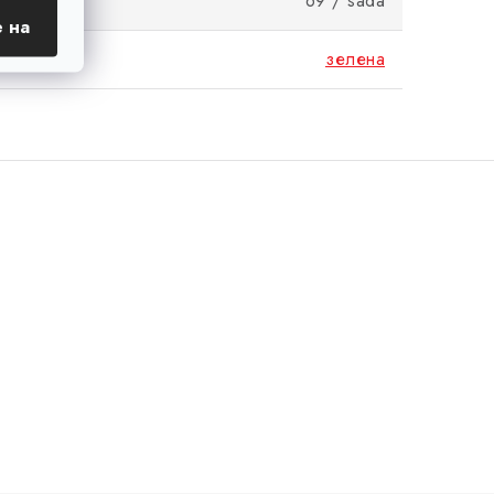
69 / sada
 на
зелена