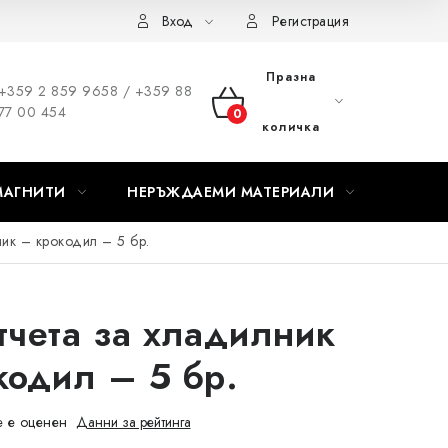
Вход
Регистрация
Празна
+359 2 859 9658 / +359 88
77 00 454
КОЛИЧКА
количка
ЗА
МАГНИТИ
НЕРЪЖДАЕМИ МАТЕРИАЛИ
ПАЗАРУВАНЕ
ник – крокодил – 5 бр.
тчета за хладилник
кодил – 5 бр.
 е оценен
Данни за рейтинга