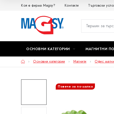
Преминаване
Коя е фирма Magsy?
Контакти
Търговски усло
към
съдържанието
ОСНОВНИ КАТЕГОРИИ
МАГНИТНИ П
Начало
Основни категории
Магнити
Офис магни
Повече за по-малко