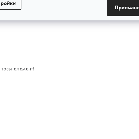
Тегло (g)
тройки
Приемане
Цвят
 този елемент!