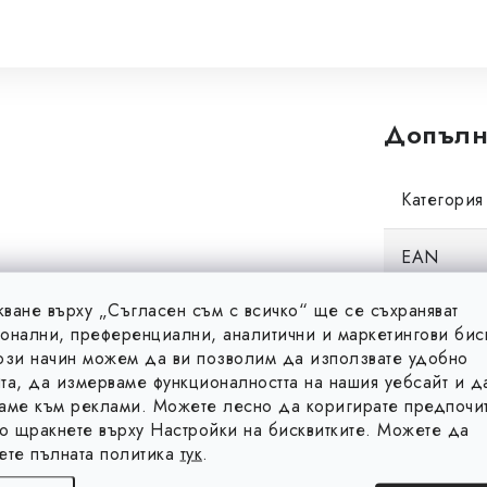
Допълн
Категория
EAN
ване върху „Съгласен съм с всичко“ ще се съхраняват
Височина
онални, преференциални, аналитични и маркетингови бис
ози начин можем да ви позволим да използвате удобно
Дължина
та, да измерваме функционалността на нашия уебсайт и д
аме към реклами. Можете лесно да коригирате предпочит
то щракнете върху Настройки на бисквитките. Можете да
Общ брой 
ете пълната политика
тук
.