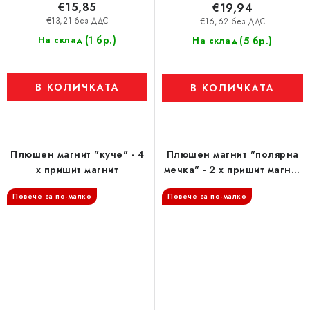
€15,85
€19,94
€13,21 без ДДС
€16,62 без ДДС
(1 бр.)
На склад
(5 бр.)
На склад
В КОЛИЧКАТА
В КОЛИЧКАТА
Плюшен магнит "куче" - 4
Плюшен магнит "полярна
x пришит магнит
мечка" - 2 x пришит магнит
за предните крака
Повече за по-малко
Повече за по-малко