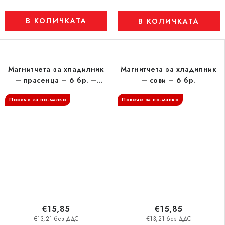
В КОЛИЧКАТА
В КОЛИЧКАТА
Магнитчета за хладилник
Магнитчета за хладилник
– прасенца – 6 бр. –
– сови – 6 бр.
разноцветни
Повече за по-малко
Повече за по-малко
€15,85
€15,85
€13,21 без ДДС
€13,21 без ДДС