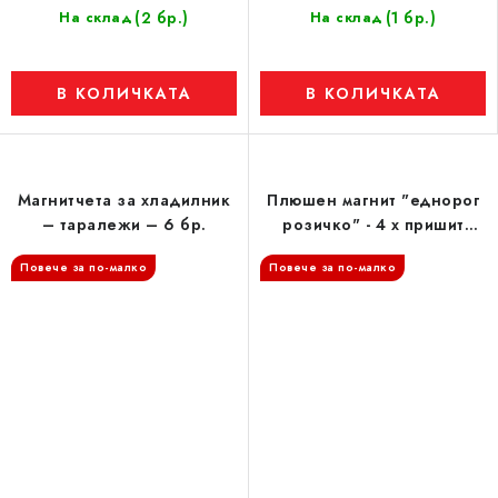
(2 бр.)
(1 бр.)
На склад
На склад
В КОЛИЧКАТА
В КОЛИЧКАТА
Магнитчета за хладилник
Плюшен магнит "еднорог
– таралежи – 6 бр.
розичко" - 4 x пришит
магнит
Повече за по-малко
Повече за по-малко