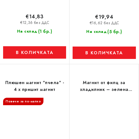
€14,83
€19,94
€12,36 без ДДС
€16,62 без ДДС
(1 бр.)
На склад
(5 бр.)
На склад
В КОЛИЧКАТА
В КОЛИЧКАТА
Плюшен магнит "пчела" -
Магнит от филц за
4 x пришит магнит
хладилник – зелена
калинка
Повече за по-малко