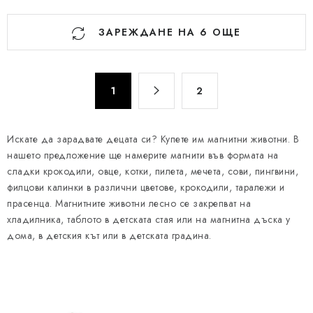
К
ЗАРЕЖДАНЕ НА 6 ОЩЕ
о
н
т
П
р
1
2
а
о
г
л
и
Искате да зарадвате децата си? Купете им магнитни животни. В
н
н
нашето предложение ще намерите магнити във формата на
а
и
сладки крокодили, овце, котки, пилета, мечета, сови, пингвини,
ц
е
филцови калинки в различни цветове, крокодили, таралежи и
и
л
прасенца. Магнитните животни лесно се закрепват на
я
е
хладилника, таблото в детската стая или на магнитна дъска у
дома, в детския кът или в детската градина.
м
е
н
т