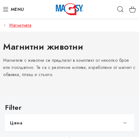
Преминаване
Търс
към
съдържанието
Магнитчета
ОСНОВНИ КАТЕГОРИИ
МАГНИТНИ ПОСОБИЯ
Магнитни животни
ИНДУСТРИАЛНИ МАГНИТИ
Магнитите с животни се предлагат в комплект от няколко броя
или поотделно. Те са с различни мотиви, изработени от магнит с
обвивка, плюш и стъкло.
ДРУГИ МАГНИТИ
НЕРЪЖДАЕМИ МАТЕРИАЛИ
С
п
Коя е фирма Magsy?
Контакти
Търговски условия
и
Защита на лични данни
Отказ от договора
Цена
с
ъ