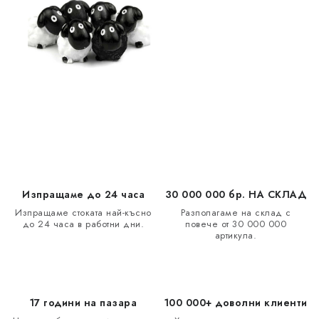
и
з
а
и
з
б
р
о
я
в
а
Изпращаме до 24 часа
30 000 000 бр. НА СКЛАД
н
Изпращаме стоката най-късно
Разполагаме на склад с
е
до 24 часа в работни дни.
повече от 30 000 000
артикула.
17 години на пазара
100 000+ доволни клиенти