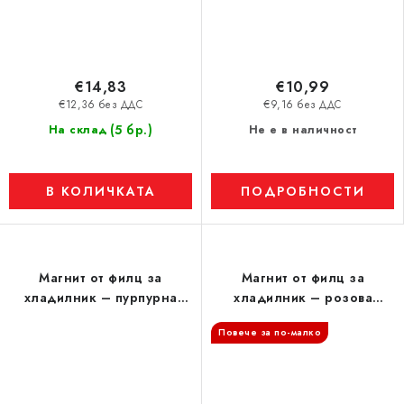
€14,83
€10,99
€12,36 без ДДС
€9,16 без ДДС
(5 бр.)
На склад
Не е в наличност
В КОЛИЧКАТА
ПОДРОБНОСТИ
Магнит от филц за
Магнит от филц за
хладилник – пурпурна
хладилник – розова
калинка
калинка
Повече за по-малко