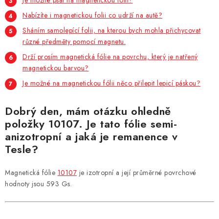
Je možné psát na magnetickou fólii?
Nabízíte i magnetickou folii co udrží na autě?
Sháním samolepící folii, na kterou bych mohla přichycovat
různé předměty pomocí magnetu.
Drží prosím magnetická fólie na povrchu, který je natřený
magnetickou barvou?
Je možné na magnetickou fólii něco přilepit lepicí páskou?
Dobrý den, mám otázku ohledně
položky 10107. Je tato fólie semi-
anizotropní a jaká je remanence v
Tesle?
Magnetická fólie
10107
je izotropní a její průměrné povrchové
hodnoty jsou 593 Gs.