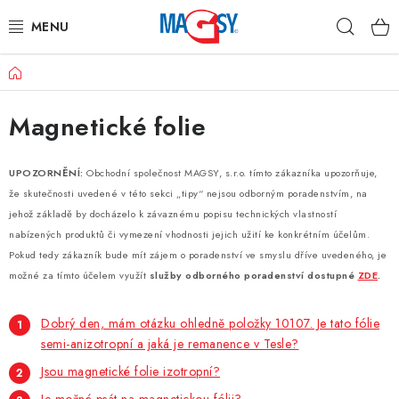
Преминаване
Търс
към
съдържанието
Начало
ОСНОВНИ КАТЕГОРИИ
Magnetické folie
МАГНИТНИ ПОСОБИЯ
ИНДУСТРИАЛНИ МАГНИТИ
UPOZORNĚNÍ:
Obchodní společnost MAGSY, s.r.o. tímto zákazníka upozorňuje,
že skutečnosti uvedené v této sekci „tipy“ nejsou odborným poradenstvím, na
ДРУГИ МАГНИТИ
jehož základě by docházelo k závaznému popisu technických vlastností
nabízených produktů či vymezení vhodnosti jejich užití ke konkrétním účelům.
Pokud tedy zákazník bude mít zájem o poradenství ve smyslu dříve uvedeného, je
НЕРЪЖДАЕМИ МАТЕРИАЛИ
možné za tímto účelem využít
služby odborného poradenství dostupné
ZDE
.
Коя е фирма Magsy?
Контакти
Търговски условия
Dobrý den, mám otázku ohledně položky 10107. Je tato fólie
Защита на лични данни
Отказ от договора
semi-anizotropní a jaká je remanence v Tesle?
Jsou magnetické folie izotropní?