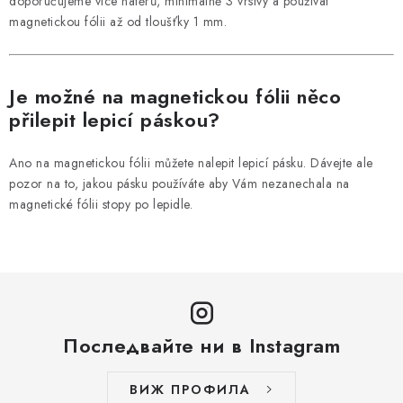
doporučujeme více nátěrů, minimálně 3 vrstvy a používat
magnetickou fólii až od tloušťky 1 mm.
Je možné na magnetickou fólii něco
přilepit lepicí páskou?
Ano na magnetickou fólii můžete nalepit lepicí pásku. Dávejte ale
pozor na to, jakou pásku používáte aby Vám nezanechala na
magnetické fólii stopy po lepidle.
Последвайте ни в Instagram
ВИЖ ПРОФИЛА