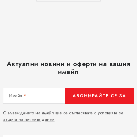
Актуални новини и оферти на вашия
имейл
Имейл
АБОНИРАЙТЕ СЕ ЗА
С въвеждането на имейл вие се съгласявате с
условията за
защита на личните данни