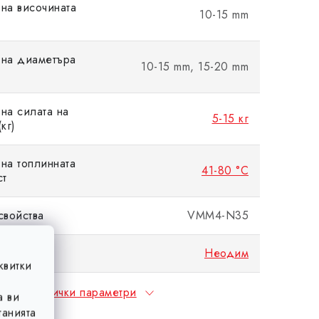
на височината
10-15 mm
 на диаметъра
10-15 mm, 15-20 mm
на силата на
5-15 кг
кг)
на топлинната
41-80 °C
ст
свойства
VMM4-N35
Неодим
квитки
Всички параметри
а ви
анията