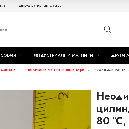
вия
Защита на лични данни
Отказ от договора
ОСОБИЯ
ИНДУСТРИАЛНИ МАГНИТИ
ДРУГИ 
 магнити
Неодимови магнитни цилиндри
Неодимов магнит 
Неоди
цилин
80 °C