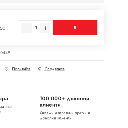
В
ДДС
на цената:
КОЛИЧКАТА
20449
Попитайте
Споделете
ара
100 000+ доволни
клиенти
ма със
а
Хиляди изпратени пратки и
доволни клиенти.