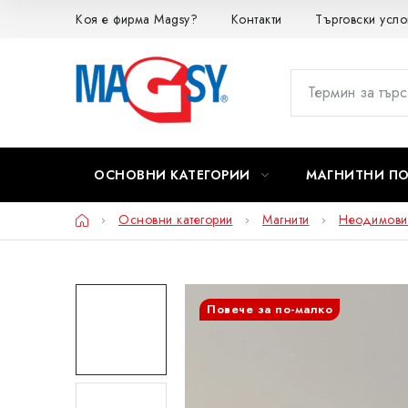
Преминаване
Коя е фирма Magsy?
Контакти
Търговски усло
към
съдържанието
ОСНОВНИ КАТЕГОРИИ
МАГНИТНИ П
Начало
Основни категории
Магнити
Неодимови
Повече за по-малко