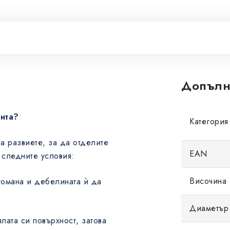
Допълн
нита?
Категория
да развиете, за да отделите
EAN
 следните условия:
Височина 
стомана и дебелината ѝ да
Диаметър 
лата си повърхност, затова