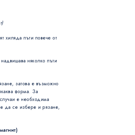
т)
ят хиляда пъти повече от
 надвишава няколко пъти
язане, затова е възможно
якаква форма. За
 случаи е необходима
е да се избере и рязане,
магнит)