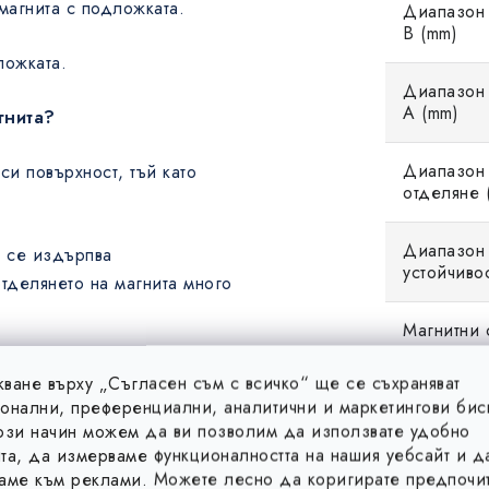
магнита с подложката.
Диапазон 
B (mm)
ложката.
Диапазон
A (mm)
гнита?
Диапазон 
си повърхност, тъй като
отделяне (
Диапазон 
е се издърпва
устойчиво
отделянето на магнита много
Магнитни 
стомана, по повърхността
ване върху „Съгласен съм с всичко“ ще се съхраняват
Материал
ластмаса, или друг
онални, преференциални, аналитични и маркетингови бис
у магнита и металната
ози начин можем да ви позволим да използвате удобно
та, да измерваме функционалността на нашия уебсайт и д
аме към реклами. Можете лесно да коригирате предпочит