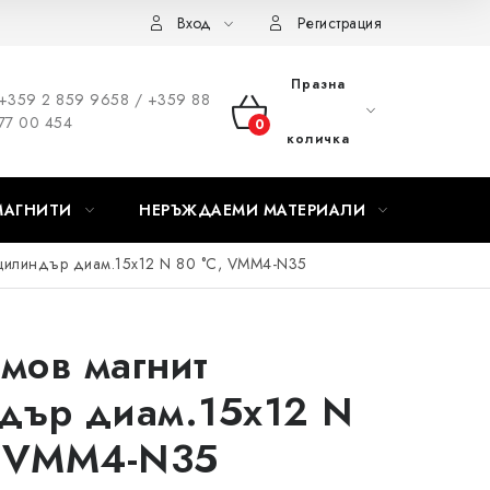
Вход
Регистрация
Празна
+359 2 859 9658 / +359 88
77 00 454
КОЛИЧКА
количка
ЗА
МАГНИТИ
НЕРЪЖДАЕМИ МАТЕРИАЛИ
ПАЗАРУВАНЕ
цилиндър диам.15x12 N 80 °C, VMM4-N35
мов магнит
дър диам.15x12 N
, VMM4-N35