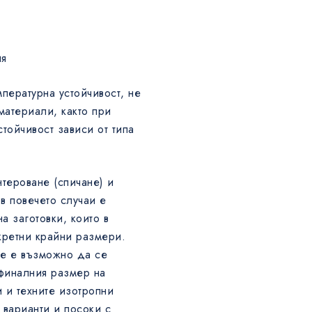
ия
пературна устойчивост, не
материали, както при
тойчивост зависи от типа
тероване (спичане) и
 в повечето случаи е
а заготовки, които в
кретни крайни размери.
не е възможно да се
финалния размер на
 и техните изотропни
 варианти и посоки с