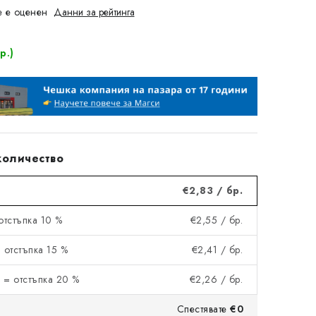
 е оценен
Данни за рейтинга
р.)
количество
€2,83
/ бр.
 отстъпка 10 %
€2,55
/ бр.
= отстъпка 15 %
€2,41
/ бр.
 = отстъпка 20 %
€2,26
/ бр.
Спестявате
€0