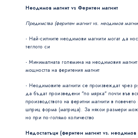
Неодимов магнит vs Феритен магнит
Предимства (феритен магнит vs. неодимов магни
- Най-силните неодимови магнити могат да нос
теглото си
- Минималната големина на неодимовия магнит
мощността на феритения магнит
- Неодимовите магнити се произвеждат чрез р
да бъдат произведени "по мярка" почти във вс
производството на феритни магнити в повечето
шприц форма (матрица). За някои размери мож
но при по-голямо количество
Недостатъци (феритен магнит vs. неодимов 