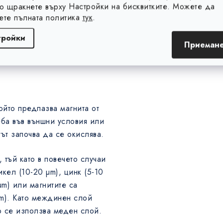
то щракнете върху Настройки на бисквитките. Можете да
 по-голямо е разстоянието
ете пълната политика
тук
.
повече намалява магнитната
тройки
Приемане
ойто предпазва магнита от
ба във външни условия или
ът започва да се окислява.
 тъй като в повечето случаи
кел (10-20 µm), цинк (5-10
µm) или магнитите са
µm). Като междинен слой
о се използва меден слой.