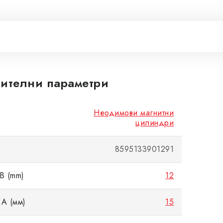
ителни параметри
Неодимови магнитни
цилиндри
8595133901291
B (mm)
12
A (мм)
15