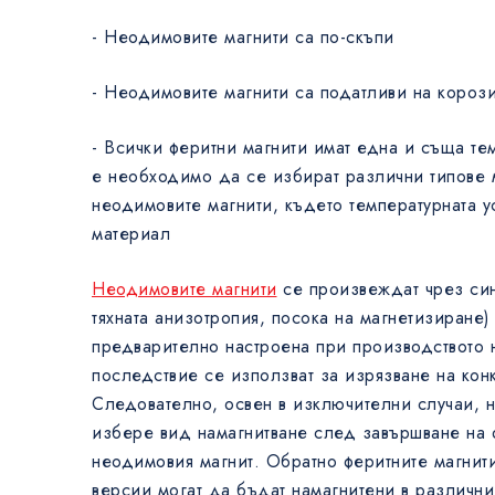
- Неодимовите магнити са по-скъпи
- Неодимовите магнити са податливи на короз
- Всички феритни магнити имат една и съща тем
е необходимо да се избират различни типове 
неодимовите магнити, където температурната ус
материал
Неодимовите магнити
се произвеждат чрез син
тяхната анизотропия, посока на магнетизиране)
предварително настроена при производството н
последствие се използват за изрязване на кон
Следователно, освен в изключителни случаи, 
избере вид намагнитване след завършване на 
неодимовия магнит. Обратно феритните магнити
версии могат да бъдат намагнитени в различни