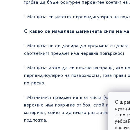
трябва да бъде осигурен перфектен контакт на 
• Магнитът се изтегля перпендикулярно на под
С какво се намалява магнитната сила на ма
• Магнитът не се допира до предмета с цялата 
съответният предмет има неравна повърхност.
• Магнитът може да се плъзне настрани, ако н
перпендикулярно на повърхността, това прави 
по-лесно.
• Магнитният предмет не е от чиста (магнитна) 
С щрак
вероятно има покритие от боя, слой гума или п
функци
материал, който отдалечава разстоянието межд
– по т
подложка.
уебсай
насочв