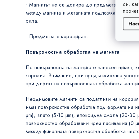
си, ка
• Магнитът не се допира до предмета, колкото
прочет
между магнита и металната подложка, толкова 
сила.
Нас
• Предметът е корозирал.
Повърхностна обработка на магнита
По повърхността на магнита е нанесен никел, к
корозия. Внимание, при продължителна употре
при дефект на повърхностната обработка магнит
Неодимовите магнити са податливи на корозия,
имат повърхностна обработка под формата на ни
µm), злато (5-10 µm), епоксидна смола (20-30 
повърхностно обработвани чрез пасивация (0 
между финалната повърхностна обработка чест