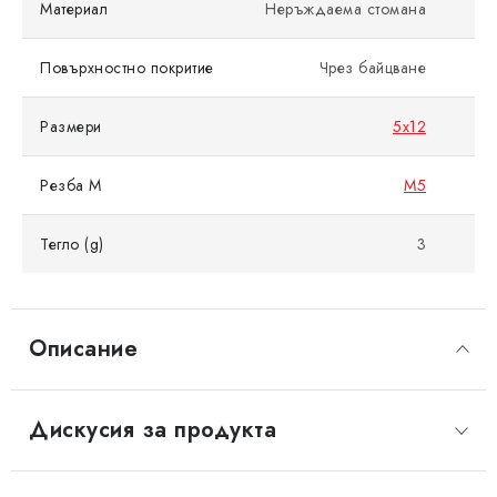
Материал
Неръждаема стомана
Повърхностно покритие
Чрез байцване
Размери
5x12
Резба M
M5
Тегло (g)
3
Описание
Дискусия за продукта