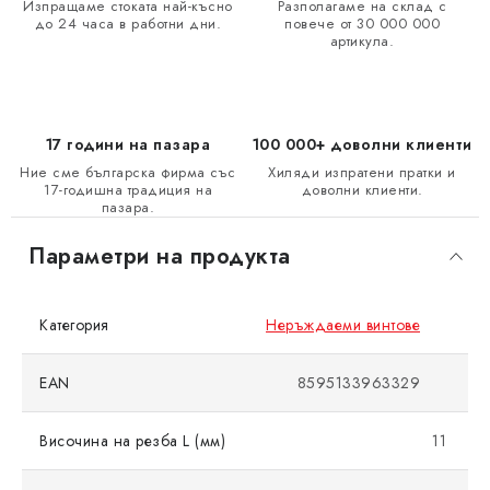
Изпращаме стоката най-късно
Разполагаме на склад с
до 24 часа в работни дни.
повече от 30 000 000
артикула.
17 години на пазара
100 000+ доволни клиенти
Ние сме българска фирма със
Хиляди изпратени пратки и
17-годишна традиция на
доволни клиенти.
пазара.
Параметри на продукта
Категория
Неръждаеми винтове
EAN
8595133963329
Височина на резба L (мм)
11