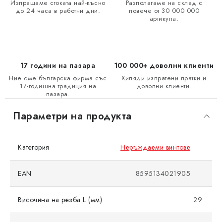
Изпращаме стоката най-късно
Разполагаме на склад с
до 24 часа в работни дни.
повече от 30 000 000
артикула.
17 години на пазара
100 000+ доволни клиенти
Ние сме българска фирма със
Хиляди изпратени пратки и
17-годишна традиция на
доволни клиенти.
пазара.
Параметри на продукта
Категория
Неръждаеми винтове
EAN
8595134021905
Височина на резба L (мм)
29