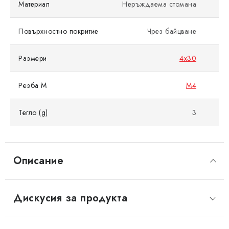
Материал
Неръждаема стомана
Повърхностно покритие
Чрез байцване
Размери
4x30
Резба M
M4
Тегло (g)
3
Описание
Дискусия за продукта