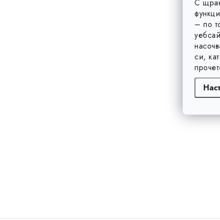
С щрак
функци
– по т
уебсай
насочв
си, ка
прочет
Нас