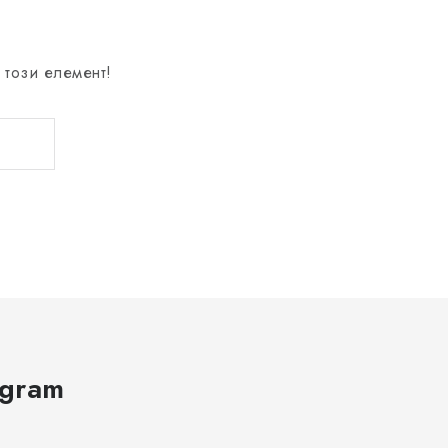
 този елемент!
agram