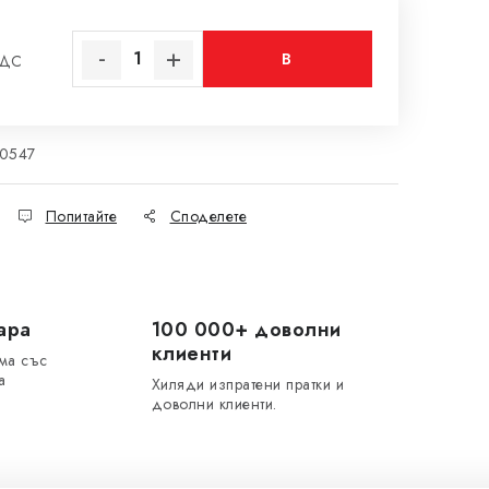
В
ДДС
на цената:
КОЛИЧКАТА
10547
Попитайте
Споделете
ара
100 000+ доволни
клиенти
ма със
а
Хиляди изпратени пратки и
доволни клиенти.