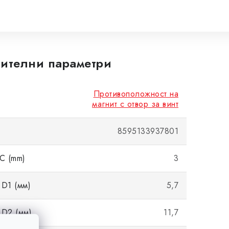
ителни параметри
Противоположност на
магнит с отвор за винт
8595133937801
C (mm)
3
D1 (мм)
5,7
 D2 (мм)
11,7