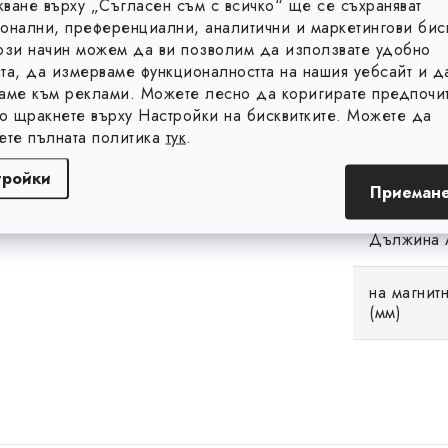
ване върху „Съгласен съм с всичко“ ще се съхраняват
Диапазон 
онални, преференциални, аналитични и маркетингови бис
C (мм)
ози начин можем да ви позволим да използвате удобно
та, да измерваме функционалността на нашия уебсайт и д
аме към реклами. Можете лесно да коригирате предпочит
Диапазон
A (мм)
то щракнете върху Настройки на бисквитките. Можете да
ете пълната политика
тук
.
Диапазон 
тройки
(мм)
Приемане
Дължина 
на магнит
(мм)