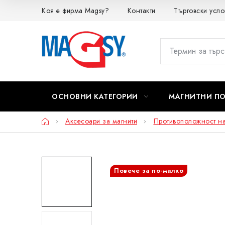
Преминаване
Коя е фирма Magsy?
Контакти
Търговски усло
към
съдържанието
ОСНОВНИ КАТЕГОРИИ
МАГНИТНИ П
Начало
Аксесоари за магнити
Противоположност на 
Повече за по-малко