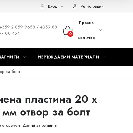
Вход
Регистрация
Празна
+359 2 859 9658 / +359 88
77 00 454
КОЛИЧКА
количка
ЗА
МАГНИТИ
НЕРЪЖДАЕМИ МАТЕРИАЛИ
ПАЗАРУВАНЕ
ор за болт
нена пластина 20 x
 мм отвор за болт
 е оценен
Данни за рейтинга