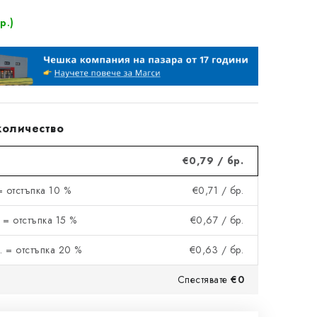
р.)
количество
€0,79
/ бр.
= отстъпка 10 %
€0,71
/ бр.
 = отстъпка 15 %
€0,67
/ бр.
. = отстъпка 20 %
€0,63
/ бр.
Спестявате
€0