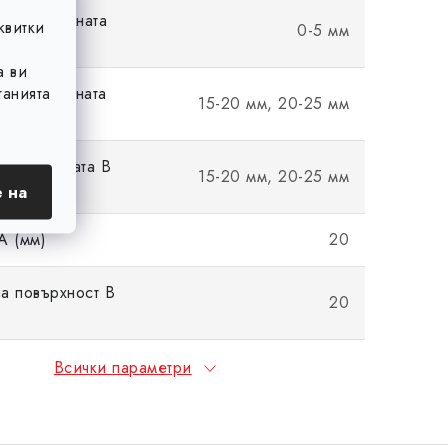
на височината
квитки
0-5 мм
а ви
анията
 на дължината
15-20 мм, 20-25 мм
на ширината B
15-20 мм, 20-25 мм
 на
A (мм)
20
на повърхност B
20
Всички параметри