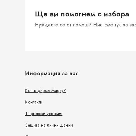
Ще ви помогнем с избора
Нуждаете се от помощ? Ние сме тук за ва
Ф
у
Информация за вас
т
е
Коя е фирма Magsy?
р
Контакти
Търговски условия
Защита на лични данни