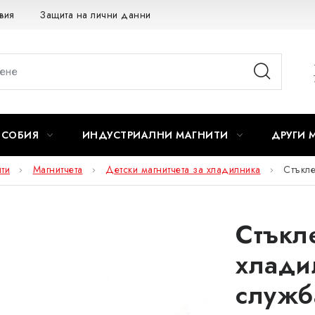
вия
Защита на лични данни
Отказ от договора
ОСОБИЯ
ИНДУСТРИАЛНИ МАГНИТИ
ДРУГИ 
ти
Магнитчета
Детски магнитчета за хладилника
Стъкле
Стъкл
хлади
служб