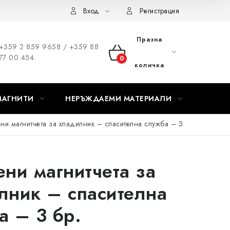
Вход
Регистрация
Празна
+359 2 859 9658 / +359 88
77 00 454
КОЛИЧКА
количка
ЗА
МАГНИТИ
НЕРЪЖДАЕМИ МАТЕРИАЛИ
ПАЗАРУВАНЕ
ни магнитчета за хладилник – спасителна служба – 3
ени магнитчета за
лник – спасителна
а – 3 бр.