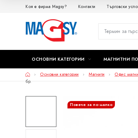
Преминаване
Коя е фирма Magsy?
Контакти
Търговски усло
към
съдържанието
ОСНОВНИ КАТЕГОРИИ
МАГНИТНИ П
Начало
Основни категории
Магнити
Офис магни
бр.
Повече за по-малко