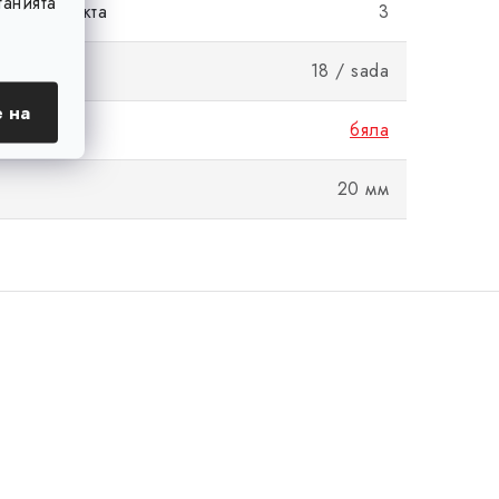
анията
в комплекта
3
18 / sada
 на
бяла
20 мм