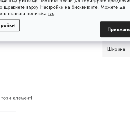
аме към реклами. Можете лесно да коригирате предпочит
Общ брой 
то щракнете върху Настройки на бисквитките. Можете да
ете пълната политика
тук
.
Тегло (g)
тройки
Приемане
Цвят
Ширина
 този елемент!