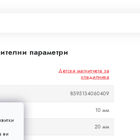
ителни параметри
Детски магнитчета за
хладилника
8595134060409
10 мм
квитки
20 мм
а ви