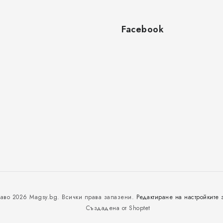
Facebook
раво 2026
Magsy.bg
. Всички права запазени.
Редактиране на настройките 
Създадена от Shoptet