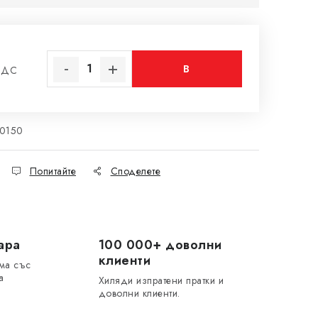
В
ДДС
на цената:
КОЛИЧКАТА
10150
Попитайте
Споделете
ара
100 000+ доволни
клиенти
ма със
а
Хиляди изпратени пратки и
доволни клиенти.