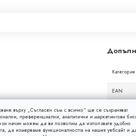
Допълн
Категория
EAN
Височина
ване върху „Съгласен съм с всичко“ ще се съхраняват
онални, преференциални, аналитични и маркетингови бис
ози начин можем да ви позволим да използвате удобно
Дължина
та, да измерваме функционалността на нашия уебсайт и д