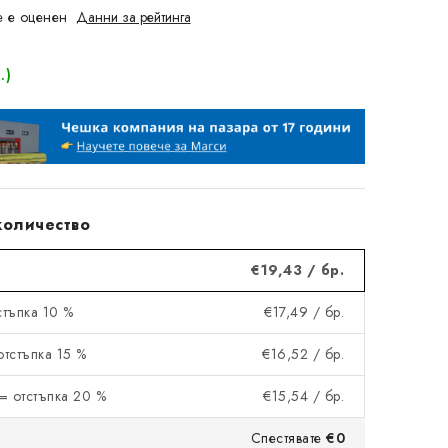
 е оценен
Данни за рейтинга
.)
количество
€19,43
/ бр.
тстъпка 10 %
€17,49
/ бр.
 отстъпка 15 %
€16,52
/ бр.
= отстъпка 20 %
€15,54
/ бр.
Спестявате
€0