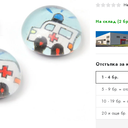
Не
На склад
(2 бр
Отстъпка за 
1 - 4 бр.
5 - 9 бр. = о
10 - 19 бр. =
20 и още бр. 