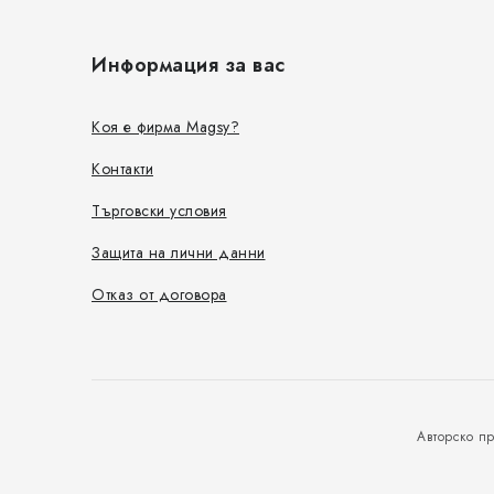
Ф
у
Информация за вас
т
е
Коя е фирма Magsy?
р
Контакти
Търговски условия
Защита на лични данни
Отказ от договора
Авторско п