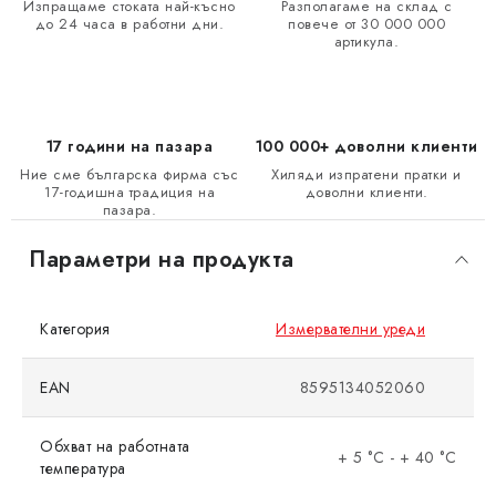
Изпращаме стоката най-късно
Разполагаме на склад с
до 24 часа в работни дни.
повече от 30 000 000
артикула.
17 години на пазара
100 000+ доволни клиенти
Ние сме българска фирма със
Хиляди изпратени пратки и
17-годишна традиция на
доволни клиенти.
пазара.
Параметри на продукта
Категория
Измервателни уреди
EAN
8595134052060
Обхват на работната
+ 5 °C - + 40 °C
температура