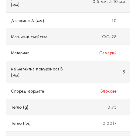
0-5 мм, 5-10 мм
(мм)
Дължина A (мм)
10
Магнитни свойства
YXG-28
Материал
Самарий
на магнитна повърхност B
5
(мм)
Според формата
Блокове
Тегло (g)
0,75
Тегло (lbs)
0.0017