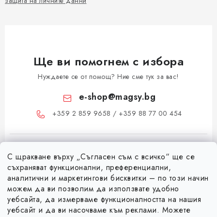
защита на личните данни
Ще ви помогнем с избора
Нуждаете се от помощ? Ние сме тук за вас!
e-shop
@
magsy.bg
+359 2 859 9658 / +359 88 77 00 454
С щракване върху „Съгласен съм с всичко“ ще се
съхраняват функционални, преференциални,
аналитични и маркетингови бисквитки – по този начин
можем да ви позволим да използвате удобно
Ф
уебсайта, да измерваме функционалността на нашия
уебсайт и да ви насочваме към реклами. Можете
у