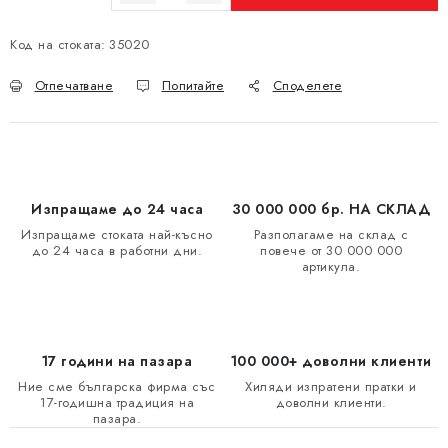
Измерване на цената:
Код на стоката:
35020
Отпечатване
Попитайте
Споделете
Изпращаме до 24 часа
30 000 000 бр. НА СКЛАД
Изпращаме стоката най-късно
Разполагаме на склад с
до 24 часа в работни дни.
повече от 30 000 000
артикула.
17 години на пазара
100 000+ доволни клиенти
Ние сме българска фирма със
Хиляди изпратени пратки и
17-годишна традиция на
доволни клиенти.
пазара.