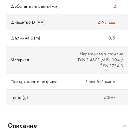
Дебелина на стена (мм)
2
Диаметър D (мм)
219,1 мм
Дължина L (m)
0,5
Неръждаема стомана
Материал
DIN 1.4301 /AISI 304 /
ČSN 1724 0
Повърхностно покритие
Чрез байцване
Тегло (g)
5300
Описание