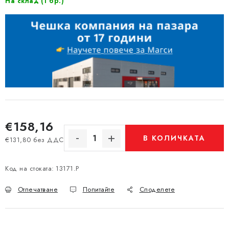
(1 бр.)
На склад
€158,16
В КОЛИЧКАТА
€131,80 без ДДС
Измерване на цената:
Код на стоката:
13171.P
Отпечатване
Попитайте
Споделете