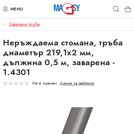
Преминаване
Търс
към
съдържанието
Заварени тръби
ОСНОВНИ КАТЕГОРИИ
Неръждаема стомана, тръба
МАГНИТНИ ПОСОБИЯ
диаметър 219,1x2 мм,
ИНДУСТРИАЛНИ МАГНИТИ
дължина 0,5 м, заварена -
1.4301
ДРУГИ МАГНИТИ
Не е оценен
Данни за рейтинга
НЕРЪЖДАЕМИ МАТЕРИАЛИ
Коя е фирма Magsy?
Контакти
Търговски условия
Защита на лични данни
Отказ от договора