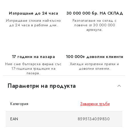
Изпращаме до 24 часа
30 000 000 бр. НА СКЛАД
Изпращаме стоката най-късно
Разполагаме на склад с
до 24 часа в работни дни.
повече от 30 000 000
артикула.
17 години на пазара
100 000+ доволни клиенти
Ние сме българска фирма със
Хиляди изпратени пратки и
17-годишна традиция на
доволни клиенти.
пазара.
Параметри на продукта
Категория
Заварени тръби
EAN
8595134059830