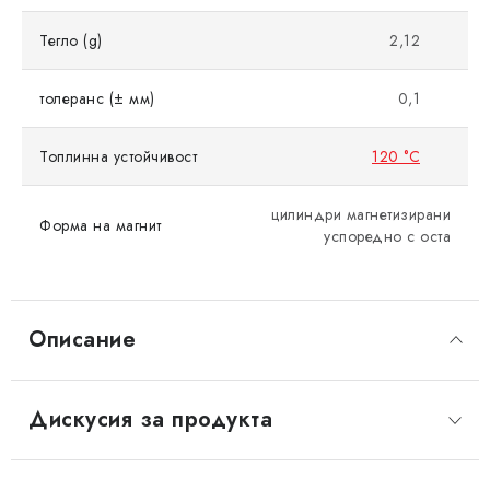
Тегло (g)
2,12
толеранс (± мм)
0,1
Топлинна устойчивост
120 °C
цилиндри магнетизирани
Форма на магнит
успоредно с оста
Описание
Дискусия за продукта