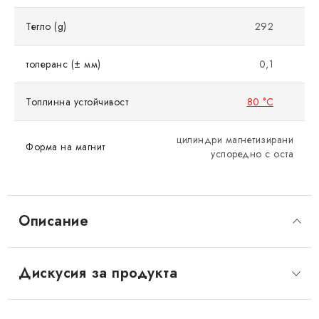
Тегло (g)
292
толеранс (± мм)
0,1
Топлинна устойчивост
80 °C
цилиндри магнетизирани
Форма на магнит
успоредно с оста
Описание
Дискусия за продукта