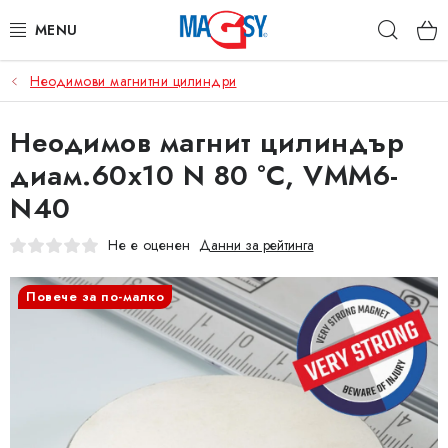
Преминаване
Търс
към
съдържанието
Неодимови магнитни цилиндри
ОСНОВНИ КАТЕГОРИИ
Неодимов магнит цилиндър
МАГНИТНИ ПОСОБИЯ
диам.60x10 N 80 °C, VMM6-
ИНДУСТРИАЛНИ МАГНИТИ
N40
ДРУГИ МАГНИТИ
Не е оценен
Данни за рейтинга
НЕРЪЖДАЕМИ МАТЕРИАЛИ
Повече за по-малко
Коя е фирма Magsy?
Контакти
Търговски условия
Защита на лични данни