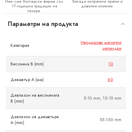
Ние сме българска фирма със
Хиляди изпратени пратки и
17-годишна традиция на
доволни клиенти.
пазара.
Параметри на продукта
Неодимови магнитни
Категория
цилиндри
Височина B (mm)
10
Диаметър A (мм)
60
Диапазон на височината
5-10 mm, 10-15 mm
B (mm)
Диапазон на диаметъра
55-150 mm
A (mm)