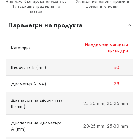
Ние сме българска фирма със
Хиляди изпратени пратки и
17-годишна традиция на
доволни клиенти.
пазара.
Параметри на продукта
Неодимови магнитни
Категория
цилиндри
Височина B (mm)
30
Диаметър A (мм)
25
Диапазон на височината
25-30 mm, 30-35 mm
B (mm)
Диапазон на диаметъра
20-25 mm, 25-30 mm
A (mm)