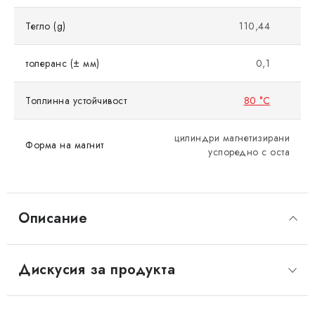
Тегло (g)
110,44
толеранс (± мм)
0,1
Топлинна устойчивост
80 °C
цилиндри магнетизирани
Форма на магнит
успоредно с оста
Описание
Дискусия за продукта