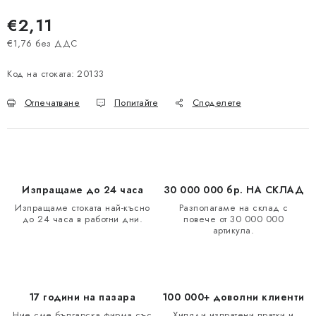
€2,11
€1,76 без ДДС
Измерване на цената:
Код на стоката:
20133
Отпечатване
Попитайте
Споделете
Изпращаме до 24 часа
30 000 000 бр. НА СКЛАД
Изпращаме стоката най-късно
Разполагаме на склад с
до 24 часа в работни дни.
повече от 30 000 000
артикула.
17 години на пазара
100 000+ доволни клиенти
Ние сме българска фирма със
Хиляди изпратени пратки и