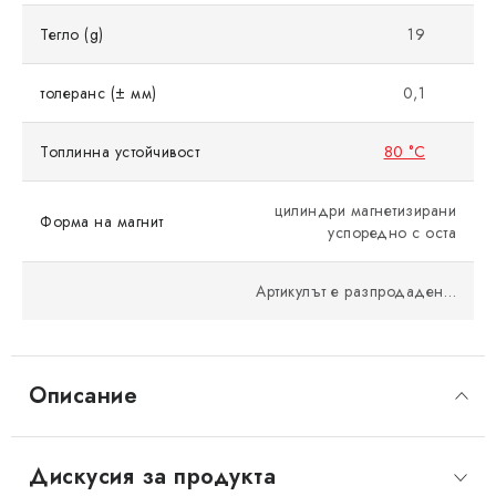
Тегло (g)
19
толеранс (± мм)
0,1
Топлинна устойчивост
80 °C
цилиндри магнетизирани
Форма на магнит
успоредно с оста
Артикулът е разпродаден…
Описание
Дискусия за продукта