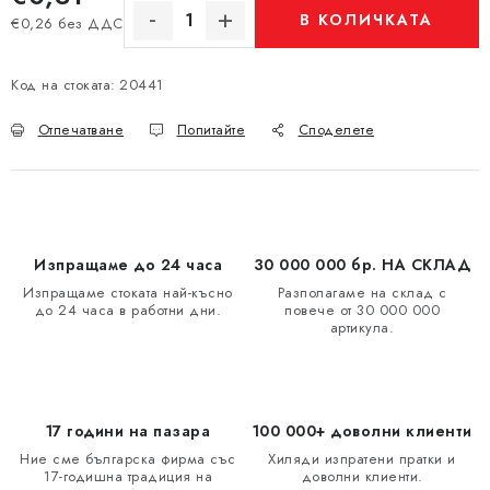
В КОЛИЧКАТА
€0,26 без ДДС
Измерване на цената:
Код на стоката:
20441
Отпечатване
Попитайте
Споделете
Изпращаме до 24 часа
30 000 000 бр. НА СКЛАД
Изпращаме стоката най-късно
Разполагаме на склад с
до 24 часа в работни дни.
повече от 30 000 000
артикула.
17 години на пазара
100 000+ доволни клиенти
Ние сме българска фирма със
Хиляди изпратени пратки и
17-годишна традиция на
доволни клиенти.