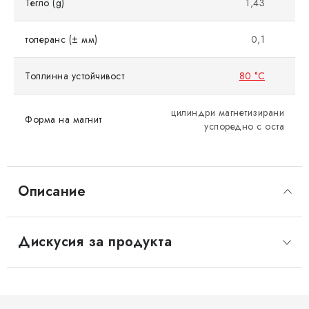
Тегло (g)
1,43
толеранс (± мм)
0,1
Топлинна устойчивост
80 °C
цилиндри магнетизирани
Форма на магнит
успоредно с оста
Описание
Дискусия за продукта