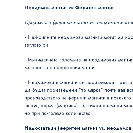
Неодимов магнит vs Феритен магнит
Предимства (феритен магнит vs. неодимов магни
- Най-силните неодимови магнити могат да нос
теглото си
- Минималната големина на неодимовия магнит
мощността на феритения магнит
- Неодимовите магнити се произвеждат чрез р
да бъдат произведени "по мярка" почти във вс
производството на феритни магнити в повечето
шприц форма (матрица). За някои размери мож
но при по-голямо количество
Недостатъци (феритен магнит vs. неодимов 