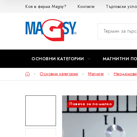
Преминаване
Коя е фирма Magsy?
Контакти
Търговски усло
към
съдържанието
ОСНОВНИ КАТЕГОРИИ
МАГНИТНИ П
Начало
Основни категории
Магнити
Неодимови
Повече за по-малко