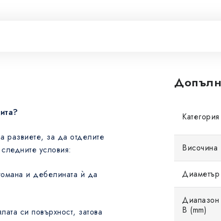
Допълн
нита?
Категория
да развиете, за да отделите
Височина 
 следните условия:
Диаметър 
стомана и дебелината ѝ да
Диапазон 
B (mm)
лата си повърхност, затова