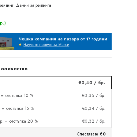
рейтинг
Данни за рейтинга
р.)
количество
€0,40
/ бр.
 = отстъпка 10 %
€0,36
/ бр.
 = отстъпка 15 %
€0,34
/ бр.
р. = отстъпка 20 %
€0,32
/ бр.
Спестявате
€0