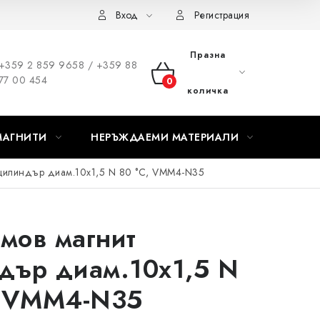
Вход
Регистрация
Празна
+359 2 859 9658 / +359 88
77 00 454
КОЛИЧКА
количка
ЗА
МАГНИТИ
НЕРЪЖДАЕМИ МАТЕРИАЛИ
ПАЗАРУВАНЕ
цилиндър диам.10x1,5 N 80 °C, VMM4-N35
мов магнит
дър диам.10x1,5 N
, VMM4-N35