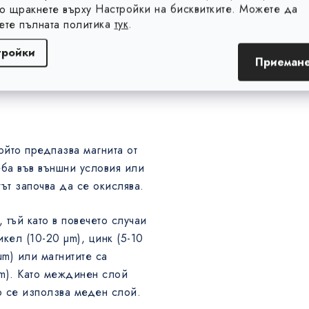
то щракнете върху Настройки на бисквитките. Можете да
 по-голямо е разстоянието
ете пълната политика
тук
.
повече намалява магнитната
тройки
Приемане
ойто предпазва магнита от
ба във външни условия или
ът започва да се окислява.
 тъй като в повечето случаи
кел (10-20 µm), цинк (5-10
µm) или магнитите са
µm). Като междинен слой
о се използва меден слой.