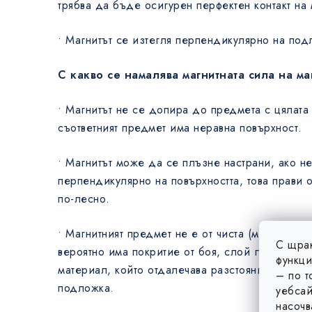
трябва да бъде осигурен перфектен контакт на 
• Магнитът се изтегля перпендикулярно на под
С какво се намалява магнитната сила на ма
• Магнитът не се допира до предмета с цялата 
съответният предмет има неравна повърхност.
• Магнитът може да се плъзне настрани, ако н
перпендикулярно на повърхността, това прави 
по-лесно.
• Магнитният предмет не е от чиста (магнитна) 
С щрак
вероятно има покритие от боя, слой гума или п
функци
материал, който отдалечава разстоянието межд
– по т
подложка.
уебсай
насочв