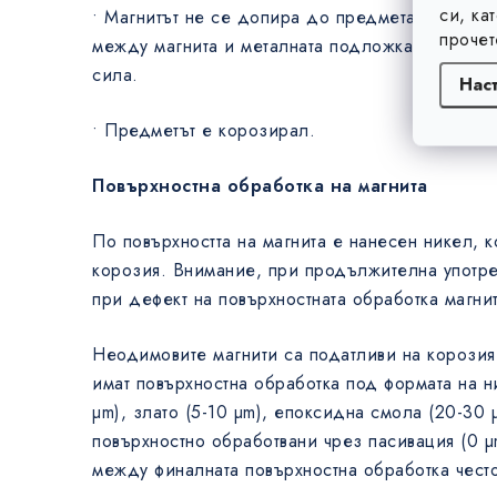
си, ка
• Магнитът не се допира до предмета, колкото
прочет
между магнита и металната подложка, толкова 
сила.
Нас
• Предметът е корозирал.
Повърхностна обработка на магнита
По повърхността на магнита е нанесен никел, к
корозия. Внимание, при продължителна употре
при дефект на повърхностната обработка магнит
Неодимовите магнити са податливи на корозия,
имат повърхностна обработка под формата на ни
µm), злато (5-10 µm), епоксидна смола (20-30 
повърхностно обработвани чрез пасивация (0 
между финалната повърхностна обработка чест