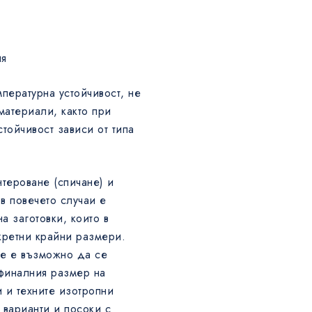
ия
пературна устойчивост, не
материали, както при
тойчивост зависи от типа
тероване (спичане) и
 в повечето случаи е
а заготовки, които в
кретни крайни размери.
не е възможно да се
финалния размер на
 и техните изотропни
 варианти и посоки с