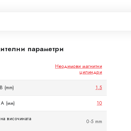
ителни параметри
Неодимови магнитни
цилиндри
B (mm)
1,5
A (мм)
10
на височината
0-5 mm