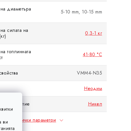
 на диаметъра
5-10 mm, 10-15 mm
на силата на
0,3-1 кг
кг)
на топлинната
41-80 °C
ст
свойства
VMM4-N35
Неодим
тно покритие
Никел
квитки
Всички параметри
а ви
анията