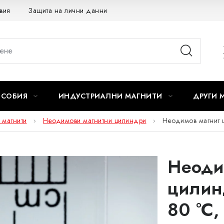
вия
Защита на лични данни
Отказ от договора
ОСОБИЯ
ИНДУСТРИАЛНИ МАГНИТИ
ДРУГИ 
 магнити
Неодимови магнитни цилиндри
Неодимов магнит 
Неоди
цилин
80 °C