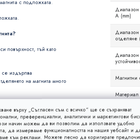
магнита с подложката.
Диапазон
A (mm)
ложката.
Диапазон 
гнита?
отделяне (
си повърхност, тъй като
Диапазон 
устойчиво
е се издърпва
Магнитни 
отделянето на магнита много
Материал
стомана, по повърхността
ване върху „Съгласен съм с всичко“ ще се съхраняват
Повърхнос
ластмаса, или друг
онални, преференциални, аналитични и маркетингови бис
у магнита и металната
ози начин можем да ви позволим да използвате удобно
та, да измерваме функционалността на нашия уебсайт и д
аме към реклами. Можете лесно да коригирате предпочит