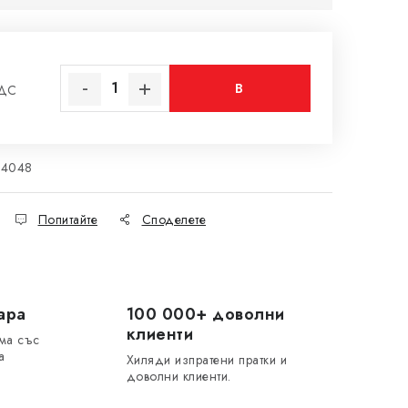
В
ДДС
на цената:
КОЛИЧКАТА
24048
Попитайте
Споделете
ара
100 000+ доволни
клиенти
ма със
а
Хиляди изпратени пратки и
доволни клиенти.