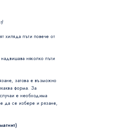
т)
ят хиляда пъти повече от
 надвишава няколко пъти
язане, затова е възможно
якаква форма. За
 случаи е необходима
е да се избере и рязане,
магнит)