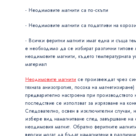
- Неодимовите магнити са по-скъпи
- Неодимовите магнити са податливи на короз
- Всички феритни магнити имат една и съща тем
е необходимо да се избират различни типове 
неодимовите магнити, където температурната ус
материал
Неодимовите магнити
се произвеждат чрез син
тяхната анизотропия, посока на магнетизиране)
предварително настроена при производството н
последствие се използват за изрязване на кон
Следователно, освен в изключителни случаи, 
избере вид намагнитване след завършване на 
неодимовия магнит. Обратно феритните магнити
версии могат да бъдат намагнитени в различни