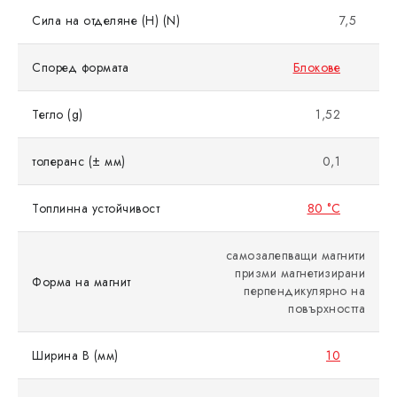
Сила на отделяне (Н) (N)
7,5
Според формата
Блокове
Тегло (g)
1,52
толеранс (± мм)
0,1
Топлинна устойчивост
80 °C
самозалепващи магнити
призми магнетизирани
Форма на магнит
перпендикулярно на
повърхността
Ширина B (мм)
10