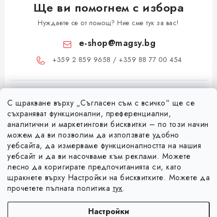
Ще ви помогнем с избора
Нуждаете се от помощ? Ние сме тук за вас!
e-shop
@
magsy.bg
+359 2 859 9658 / +359 88 77 00 454
С щракване върху „Съгласен съм с всичко“ ще се
съхраняват функционални, преференциални,
аналитични и маркетингови бисквитки – по този начин
можем да ви позволим да използвате удобно
Ф
уебсайта, да измерваме функционалността на нашия
уебсайт и да ви насочваме към реклами. Можете
у
лесно да коригирате предпочитанията си, като
Информация за вас
т
щракнете върху Настройки на бисквитките. Можете да
е
Коя е фирма Magsy?
прочетете пълната политика
тук
.
р
Facebook
Контакти
Настройки