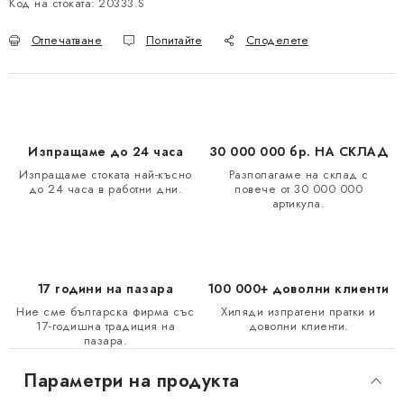
Код на стоката:
20333.S
Отпечатване
Попитайте
Споделете
Изпращаме до 24 часа
30 000 000 бр. НА СКЛАД
Изпращаме стоката най-късно
Разполагаме на склад с
до 24 часа в работни дни.
повече от 30 000 000
артикула.
17 години на пазара
100 000+ доволни клиенти
Ние сме българска фирма със
Хиляди изпратени пратки и
17-годишна традиция на
доволни клиенти.
пазара.
Параметри на продукта