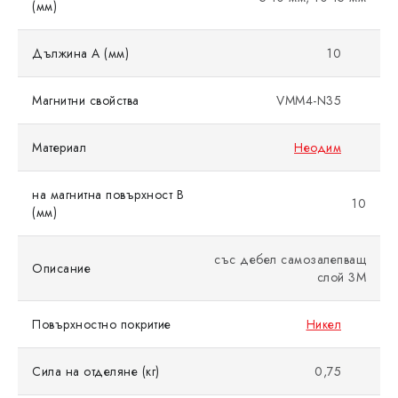
(мм)
Дължина A (мм)
10
Магнитни свойства
VMM4-N35
Материал
Неодим
на магнитна повърхност B
10
(мм)
със дебел самозалепващ
Описание
слой 3M
Повърхностно покритие
Никел
Сила на отделяне (кг)
0,75