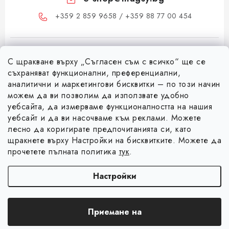
+359 2 859 9658 / +359 88 77 00 454
С щракване върху „Съгласен съм с всичко“ ще се
съхраняват функционални, преференциални,
аналитични и маркетингови бисквитки – по този начин
можем да ви позволим да използвате удобно
Ф
уебсайта, да измерваме функционалността на нашия
уебсайт и да ви насочваме към реклами. Можете
у
лесно да коригирате предпочитанията си, като
Информация за вас
т
щракнете върху Настройки на бисквитките. Можете да
е
Коя е фирма Magsy?
прочетете пълната политика
тук
.
р
Facebook
Контакти
Настройки
Търговски условия
Авторско право 2026
Magsy.bg
. Всички права запазени.
Редактиране на
Защита на лични данни
Приемане на
настройките за бисквитки
Създадена от Shoptet
Отказ от договора