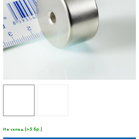
(>5 бр.)
На склад