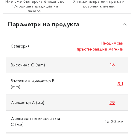
Ние сме българска фирма със
Хиляди изпратени пратки и
17-годишна традиция на
доволни клиенти.
пазара.
Параметри на продукта
Неодимови
Категория
пръстеновидни магнити
Височина C (mm)
16
Вътрешен диаметър B
5,1
(mm)
Диаметър A (мм)
29
Диапазон на височината
15-20 мм
C (мм)