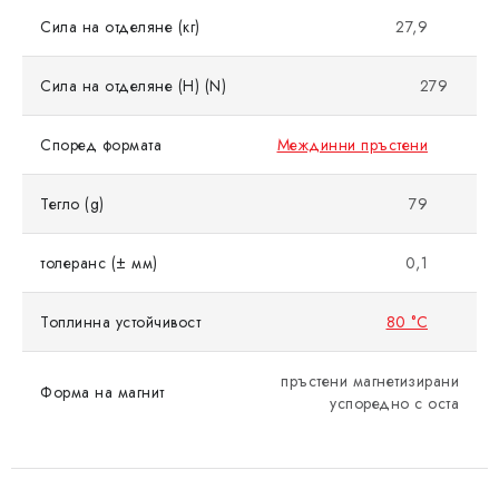
Сила на отделяне (кг)
27,9
Сила на отделяне (Н) (N)
279
Според формата
Междинни пръстени
Тегло (g)
79
толеранс (± мм)
0,1
Топлинна устойчивост
80 °C
пръстени магнетизирани
Форма на магнит
успоредно с оста