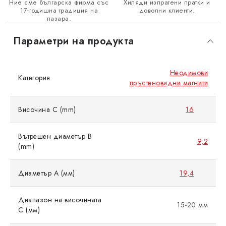
Ние сме българска фирма със
Хиляди изпратени пратки и
17-годишна традиция на
доволни клиенти.
пазара.
Параметри на продукта
Неодимови
Категория
пръстеновидни магнити
Височина C (mm)
16
Вътрешен диаметър B
9,2
(mm)
Диаметър A (мм)
19,4
Диапазон на височината
15-20 мм
C (мм)