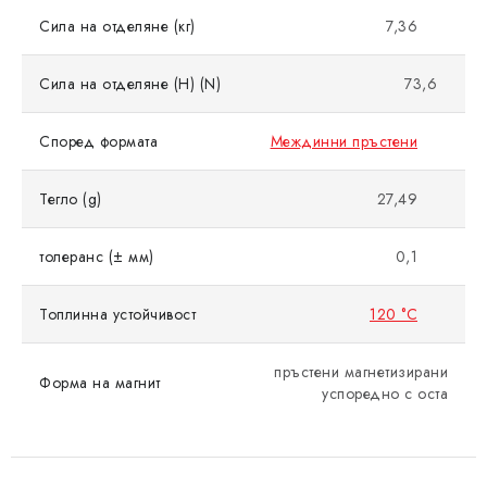
Сила на отделяне (кг)
7,36
Сила на отделяне (Н) (N)
73,6
Според формата
Междинни пръстени
Тегло (g)
27,49
толеранс (± мм)
0,1
Топлинна устойчивост
120 °C
пръстени магнетизирани
Форма на магнит
успоредно с оста