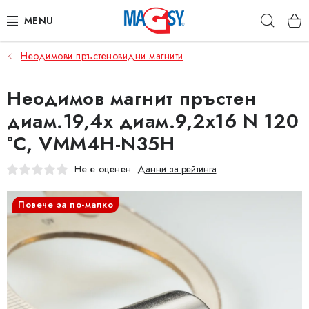
Преминаване
Търс
към
съдържанието
Неодимови пръстеновидни магнити
ОСНОВНИ КАТЕГОРИИ
Неодимов магнит пръстен
МАГНИТНИ ПОСОБИЯ
диам.19,4x диам.9,2x16 N 120
ИНДУСТРИАЛНИ МАГНИТИ
°C, VMM4H-N35H
ДРУГИ МАГНИТИ
Не е оценен
Данни за рейтинга
НЕРЪЖДАЕМИ МАТЕРИАЛИ
Повече за по-малко
Коя е фирма Magsy?
Контакти
Търговски условия
Защита на лични данни