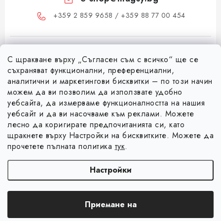
+359 2 859 9658 / +359 88 77 00 454
С щракване върху „Съгласен съм с всичко“ ще се
съхраняват функционални, преференциални,
аналитични и маркетингови бисквитки – по този начин
можем да ви позволим да използвате удобно
Ф
уебсайта, да измерваме функционалността на нашия
уебсайт и да ви насочваме към реклами. Можете
у
лесно да коригирате предпочитанията си, като
Информация за вас
т
щракнете върху Настройки на бисквитките. Можете да
е
Коя е фирма Magsy?
прочетете пълната политика
тук
.
р
Facebook
Контакти
Настройки
Търговски условия
Авторско право 2026
Magsy.bg
. Всички права запазени.
Редактиране на
Защита на лични данни
Приемане на
настройките за бисквитки
Създадена от Shoptet