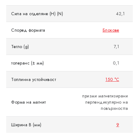
Сила на отделяне (Н) (N)
42,1
Според формата
Блокове
Тегло (g)
7,1
толеранс (± мм)
0,1
Топлинна устойчивост
150 °C
призми магнетизирани
Форма на магнит
перпендикулярно на
повърхността
Ширина B (мм)
9