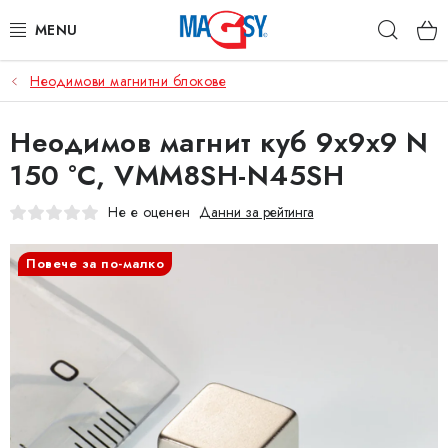
Преминаване
Търс
към
съдържанието
Неодимови магнитни блокове
ОСНОВНИ КАТЕГОРИИ
Неодимов магнит куб 9x9x9 N
МАГНИТНИ ПОСОБИЯ
150 °C, VMM8SH-N45SH
ИНДУСТРИАЛНИ МАГНИТИ
Не е оценен
Данни за рейтинга
ДРУГИ МАГНИТИ
Повече за по-малко
НЕРЪЖДАЕМИ МАТЕРИАЛИ
Коя е фирма Magsy?
Контакти
Търговски условия
Защита на лични данни
Отказ от договора