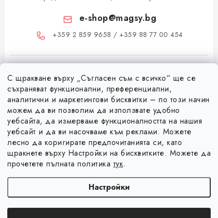
e-shop
@
magsy.bg
+359 2 859 9658 / +359 88 77 00 454
С щракване върху „Съгласен съм с всичко“ ще се
съхраняват функционални, преференциални,
аналитични и маркетингови бисквитки – по този начин
можем да ви позволим да използвате удобно
Ф
уебсайта, да измерваме функционалността на нашия
уебсайт и да ви насочваме към реклами. Можете
у
лесно да коригирате предпочитанията си, като
Информация за вас
т
щракнете върху Настройки на бисквитките. Можете да
е
Коя е фирма Magsy?
прочетете пълната политика
тук
.
р
Facebook
Контакти
Настройки
Търговски условия
Авторско право 2026
Magsy.bg
. Всички права запазени.
Редактиране на