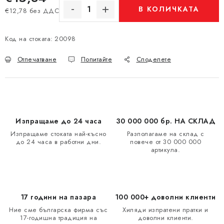
В КОЛИЧКАТА
€12,78 без ДДС
Измерване на цената:
Код на стоката:
20098
Отпечатване
Попитайте
Споделете
Изпращаме до 24 часа
30 000 000 бр. НА СКЛАД
Изпращаме стоката най-късно
Разполагаме на склад с
до 24 часа в работни дни.
повече от 30 000 000
артикула.
17 години на пазара
100 000+ доволни клиенти
Ние сме българска фирма със
Хиляди изпратени пратки и
17-годишна традиция на
доволни клиенти.