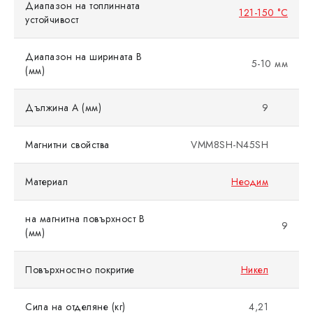
Диапазон на топлинната
121-150 °C
устойчивост
Диапазон на ширината B
5-10 мм
(мм)
Дължина A (мм)
9
Магнитни свойства
VMM8SH-N45SH
Материал
Неодим
на магнитна повърхност B
9
(мм)
Повърхностно покритие
Никел
Сила на отделяне (кг)
4,21