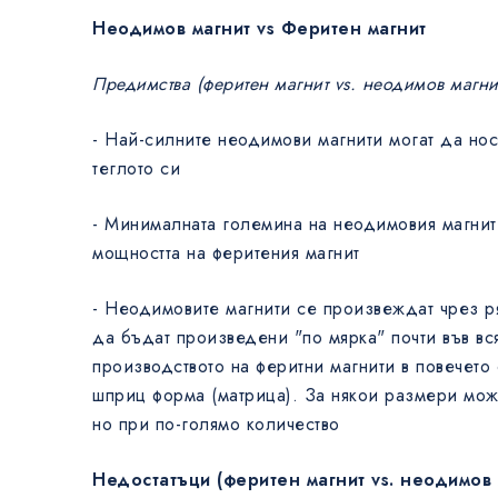
Неодимов магнит vs Феритен магнит
Предимства (феритен магнит vs. неодимов магни
- Най-силните неодимови магнити могат да нос
теглото си
- Минималната големина на неодимовия магнит
мощността на феритения магнит
- Неодимовите магнити се произвеждат чрез р
да бъдат произведени "по мярка" почти във вс
производството на феритни магнити в повечето
шприц форма (матрица). За някои размери мож
но при по-голямо количество
Недостатъци (феритен магнит vs. неодимов 