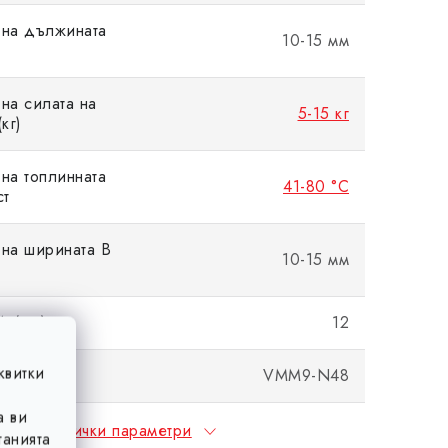
 на дължината
10-15 мм
на силата на
5-15 кг
кг)
на топлинната
41-80 °C
ст
на ширината B
10-15 мм
A (мм)
12
квитки
свойства
VMM9-N48
а ви
Всички параметри
анията