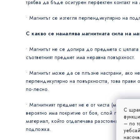
трябва да бъде осигурен перфектен контакт на 
• Магнитът се изтегля перпендикулярно на под
С какво се намалява магнитната сила на ма
• Магнитът не се допира до предмета с цялата 
съответният предмет има неравна повърхност.
• Магнитът може да се плъзне настрани, ако н
перпендикулярно на повърхността, това прави 
по-лесно.
• Магнитният предмет не е от чиста (магнитна) 
С щрак
вероятно има покритие от боя, слой гума или п
функци
материал, който отдалечава разстоянието межд
– по т
подложка.
уебсай
насочв