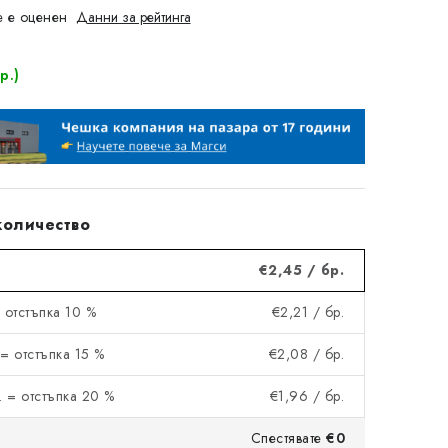
 е оценен
Данни за рейтинга
р.)
количество
€2,45
/ бр.
= отстъпка 10 %
€2,21
/ бр.
 = отстъпка 15 %
€2,08
/ бр.
. = отстъпка 20 %
€1,96
/ бр.
Спестявате
€0