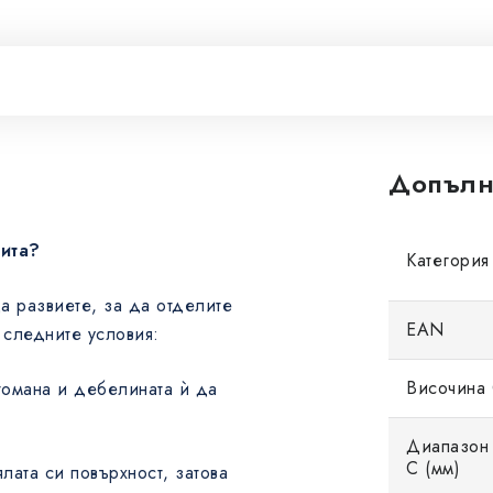
Допълн
нита?
Категория
да развиете, за да отделите
EAN
 следните условия:
Височина 
стомана и дебелината ѝ да
Диапазон 
C (мм)
лата си повърхност, затова