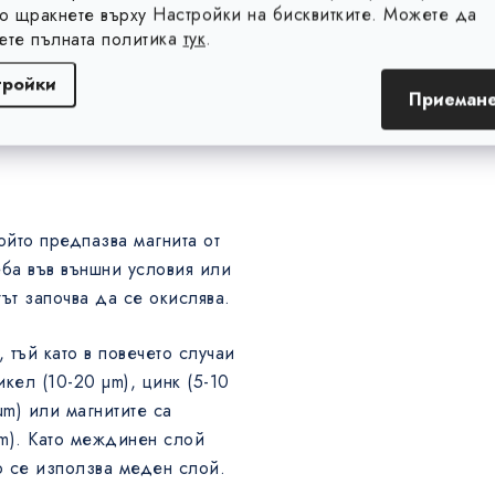
то щракнете върху Настройки на бисквитките. Можете да
 по-голямо е разстоянието
ете пълната политика
тук
.
повече намалява магнитната
тройки
Приемане
ойто предпазва магнита от
ба във външни условия или
ът започва да се окислява.
 тъй като в повечето случаи
кел (10-20 µm), цинк (5-10
µm) или магнитите са
µm). Като междинен слой
о се използва меден слой.