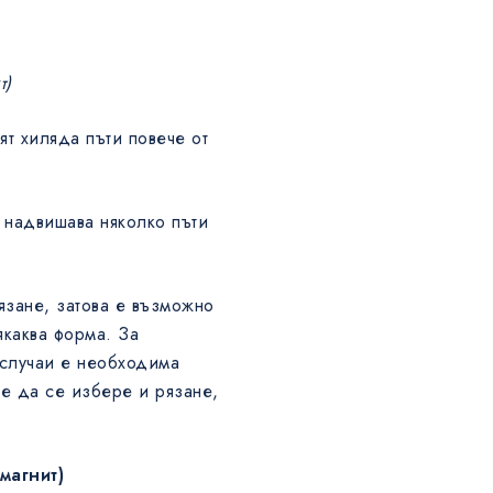
т)
ят хиляда пъти повече от
 надвишава няколко пъти
язане, затова е възможно
якаква форма. За
 случаи е необходима
е да се избере и рязане,
магнит)