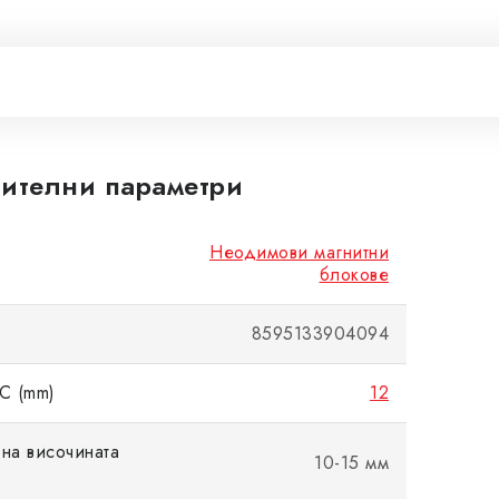
ителни параметри
Неодимови магнитни
блокове
8595133904094
C (mm)
12
на височината
10-15 мм