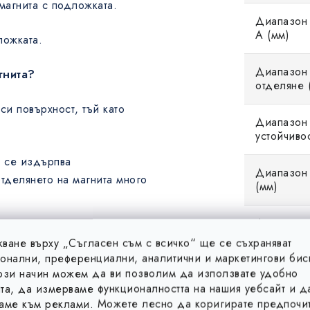
магнита с подложката.
Диапазон
A (мм)
ложката.
Диапазон 
гнита?
отделяне (
си повърхност, тъй като
Диапазон 
устойчиво
е се издърпва
Диапазон 
отделянето на магнита много
(мм)
Дължина 
стомана, по повърхността
ване върху „Съгласен съм с всичко“ ще се съхраняват
ластмаса, или друг
онални, преференциални, аналитични и маркетингови бис
Магнитни 
у магнита и металната
ози начин можем да ви позволим да използвате удобно
та, да измерваме функционалността на нашия уебсайт и д
аме към реклами. Можете лесно да коригирате предпочит