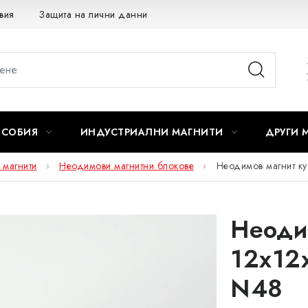
вия
Защита на лични данни
Отказ от договора
ОСОБИЯ
ИНДУСТРИАЛНИ МАГНИТИ
ДРУГИ 
 магнити
Неодимови магнитни блокове
Неодимов магнит к
Неоди
12x12
N48