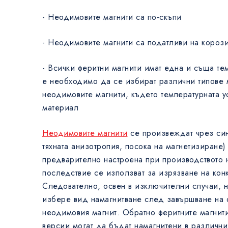
- Неодимовите магнити са по-скъпи
- Неодимовите магнити са податливи на короз
- Всички феритни магнити имат една и съща тем
е необходимо да се избират различни типове 
неодимовите магнити, където температурната ус
материал
Неодимовите магнити
се произвеждат чрез син
тяхната анизотропия, посока на магнетизиране)
предварително настроена при производството н
последствие се използват за изрязване на кон
Следователно, освен в изключителни случаи, 
избере вид намагнитване след завършване на 
неодимовия магнит. Обратно феритните магнити
версии могат да бъдат намагнитени в различни