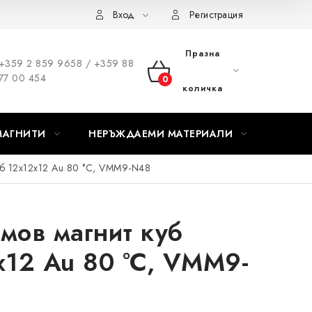
Вход
Регистрация
Празна
+359 2 859 9658 / +359 88
77 00 454
КОЛИЧКА
количка
ЗА
МАГНИТИ
НЕРЪЖДАЕМИ МАТЕРИАЛИ
ПАЗАРУВАНЕ
уб 12x12x12 Au 80 °C, VMM9-N48
мов магнит куб
x12 Au 80 °C, VMM9-