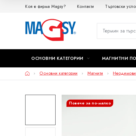
Преминаване
Коя е фирма Magsy?
Контакти
Търговски усло
към
съдържанието
ОСНОВНИ КАТЕГОРИИ
МАГНИТНИ П
Начало
Основни категории
Магнити
Неодимови
Повече за по-малко