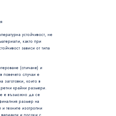
ия
пературна устойчивост, не
материали, както при
тойчивост зависи от типа
тероване (спичане) и
 в повечето случаи е
а заготовки, които в
кретни крайни размери.
не е възможно да се
финалния размер на
 и техните изотропни
 варианти и посоки с