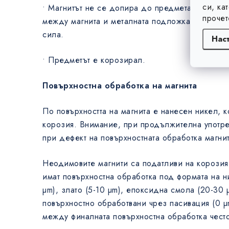
си, ка
• Магнитът не се допира до предмета, колкото
прочет
между магнита и металната подложка, толкова 
сила.
Нас
• Предметът е корозирал.
Повърхностна обработка на магнита
По повърхността на магнита е нанесен никел, к
корозия. Внимание, при продължителна употре
при дефект на повърхностната обработка магнит
Неодимовите магнити са податливи на корозия,
имат повърхностна обработка под формата на ни
µm), злато (5-10 µm), епоксидна смола (20-30 
повърхностно обработвани чрез пасивация (0 
между финалната повърхностна обработка чест