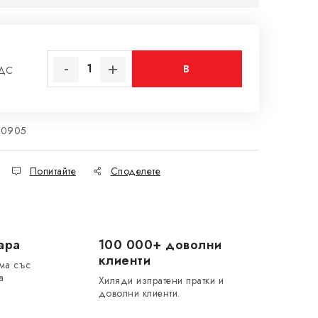
В
ДДС
на цената:
КОЛИЧКАТА
20905
Попитайте
Споделете
ара
100 000+ доволни
клиенти
ма със
а
Хиляди изпратени пратки и
доволни клиенти.