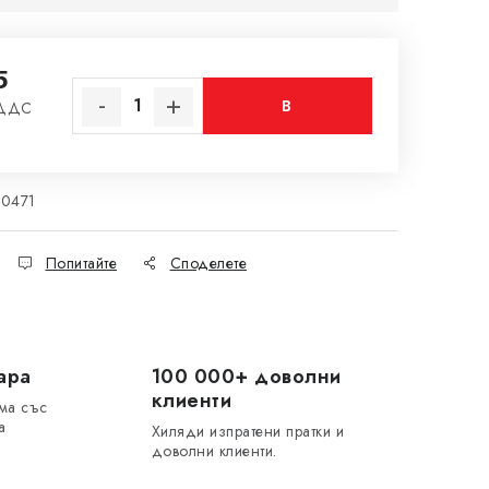
5
В
 ДДС
на цената:
КОЛИЧКАТА
20471
Попитайте
Споделете
ара
100 000+ доволни
клиенти
ма със
а
Хиляди изпратени пратки и
доволни клиенти.