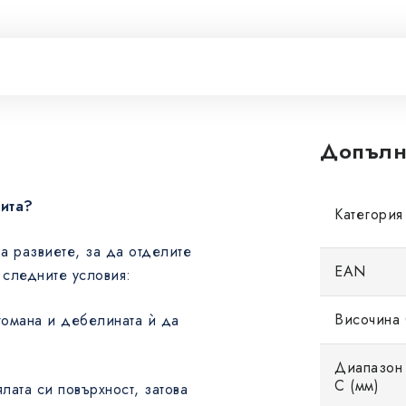
Допълн
нита?
Категория
да развиете, за да отделите
EAN
 следните условия:
Височина 
стомана и дебелината ѝ да
Диапазон 
C (мм)
лата си повърхност, затова