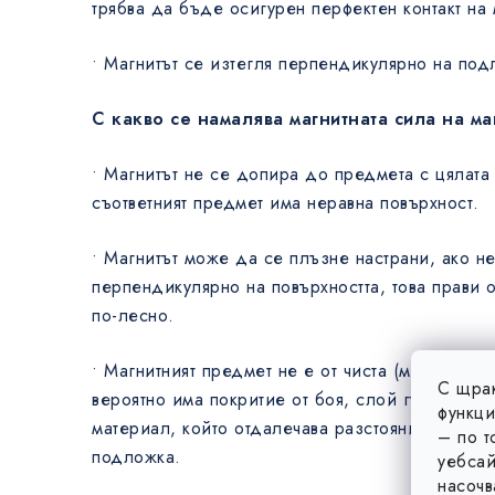
трябва да бъде осигурен перфектен контакт на 
• Магнитът се изтегля перпендикулярно на под
С какво се намалява магнитната сила на ма
• Магнитът не се допира до предмета с цялата 
съответният предмет има неравна повърхност.
• Магнитът може да се плъзне настрани, ако н
перпендикулярно на повърхността, това прави 
по-лесно.
• Магнитният предмет не е от чиста (магнитна) 
С щрак
вероятно има покритие от боя, слой гума или п
функци
материал, който отдалечава разстоянието межд
– по т
подложка.
уебсай
насочв