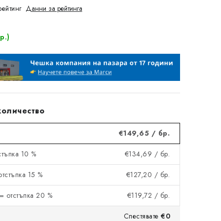
рейтинг
Данни за рейтинга
р.)
количество
€149,65
/ бр.
тстъпка 10 %
€134,69
/ бр.
 отстъпка 15 %
€127,20
/ бр.
= отстъпка 20 %
€119,72
/ бр.
Спестявате
€0