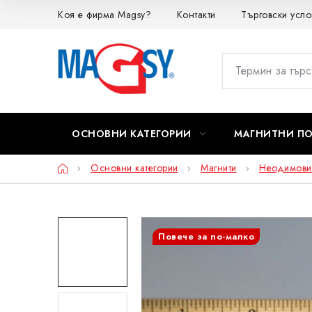
Преминаване
Коя е фирма Magsy?
Контакти
Търговски усло
към
съдържанието
ОСНОВНИ КАТЕГОРИИ
МАГНИТНИ П
Начало
Основни категории
Магнити
Неодимови
Повече за по-малко