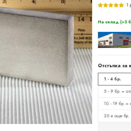
1 
На склад
(>5 б
Отстъпка за 
1 - 4 бр.
5 - 9 бр. = о
10 - 19 бр. =
20 и още бр. 