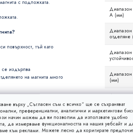
магнита с подложката.
Диапазон
A (мм)
ложката.
Диапазон 
гнита?
отделяне (
си повърхност, тъй като
Диапазон 
устойчиво
е се издърпва
Диапазон 
отделянето на магнита много
(мм)
Дължина 
стомана, по повърхността
ване върху „Съгласен съм с всичко“ ще се съхраняват
ластмаса, или друг
онални, преференциални, аналитични и маркетингови бис
Магнитни 
у магнита и металната
ози начин можем да ви позволим да използвате удобно
та, да измерваме функционалността на нашия уебсайт и д
аме към реклами. Можете лесно да коригирате предпочит