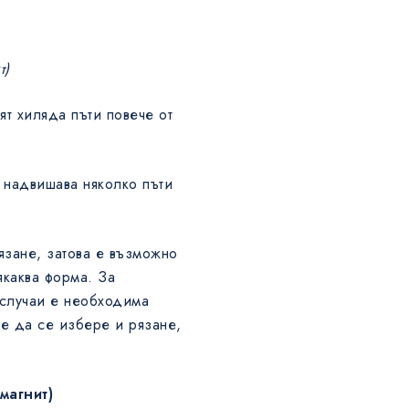
т)
ят хиляда пъти повече от
 надвишава няколко пъти
язане, затова е възможно
якаква форма. За
 случаи е необходима
е да се избере и рязане,
магнит)