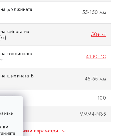
 на дължината
55-150 мм
на силата на
50+ кг
кг)
на топлинната
41-80 °C
ст
на ширината B
45-55 мм
A (мм)
100
квитки
свойства
VMM4-N35
а ви
Всички параметри
анията