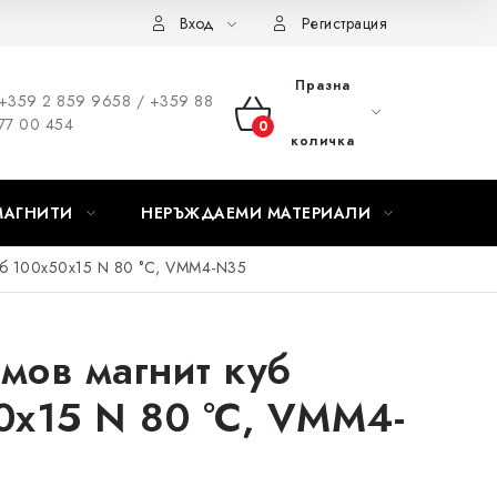
Вход
Регистрация
Празна
+359 2 859 9658 / +359 88
77 00 454
КОЛИЧКА
количка
ЗА
МАГНИТИ
НЕРЪЖДАЕМИ МАТЕРИАЛИ
ПАЗАРУВАНЕ
уб 100x50x15 N 80 °C, VMM4-N35
мов магнит куб
0x15 N 80 °C, VMM4-