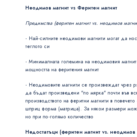
Неодимов магнит vs Феритен магнит
Предимства (феритен магнит vs. неодимов магни
- Най-силните неодимови магнити могат да нос
теглото си
- Минималната големина на неодимовия магнит
мощността на феритения магнит
- Неодимовите магнити се произвеждат чрез р
да бъдат произведени "по мярка" почти във вс
производството на феритни магнити в повечето
шприц форма (матрица). За някои размери мож
но при по-голямо количество
Недостатъци (феритен магнит vs. неодимов 