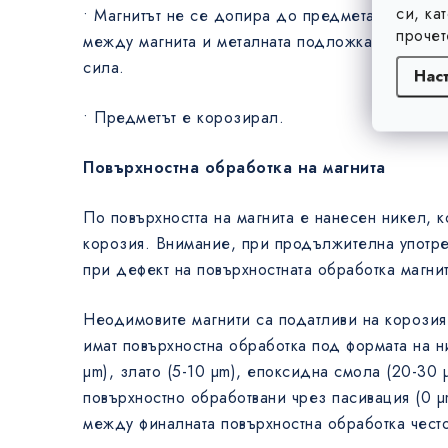
си, ка
• Магнитът не се допира до предмета, колкото
прочет
между магнита и металната подложка, толкова 
сила.
Нас
• Предметът е корозирал.
Повърхностна обработка на магнита
По повърхността на магнита е нанесен никел, к
корозия. Внимание, при продължителна употре
при дефект на повърхностната обработка магнит
Неодимовите магнити са податливи на корозия,
имат повърхностна обработка под формата на ни
µm), злато (5-10 µm), епоксидна смола (20-30 
повърхностно обработвани чрез пасивация (0 
между финалната повърхностна обработка чест