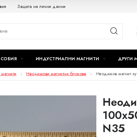
вия
Защита на лични данни
Отказ от договора
ОСОБИЯ
ИНДУСТРИАЛНИ МАГНИТИ
ДРУГИ 
 магнити
Неодимови магнитни блокове
Неодимов магнит к
Неоди
100x5
N35