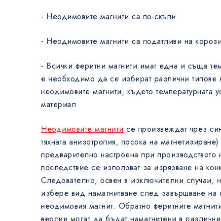
- Неодимовите магнити са по-скъпи
- Неодимовите магнити са податливи на короз
- Всички феритни магнити имат една и съща тем
е необходимо да се избират различни типове 
неодимовите магнити, където температурната ус
материал
Неодимовите магнити
се произвеждат чрез син
тяхната анизотропия, посока на магнетизиране)
предварително настроена при производството н
последствие се използват за изрязване на кон
Следователно, освен в изключителни случаи, 
избере вид намагнитване след завършване на 
неодимовия магнит. Обратно феритните магнити
версии могат да бъдат намагнитени в различни