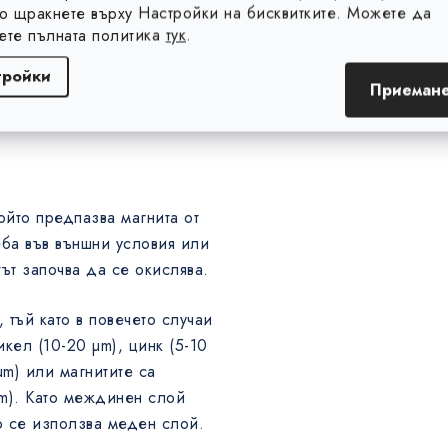
то щракнете върху Настройки на бисквитките. Можете да
 по-голямо е разстоянието
ете пълната политика
тук
.
повече намалява магнитната
тройки
Приемане
ойто предпазва магнита от
ба във външни условия или
ът започва да се окислява.
 тъй като в повечето случаи
кел (10-20 µm), цинк (5-10
µm) или магнитите са
µm). Като междинен слой
о се използва меден слой.