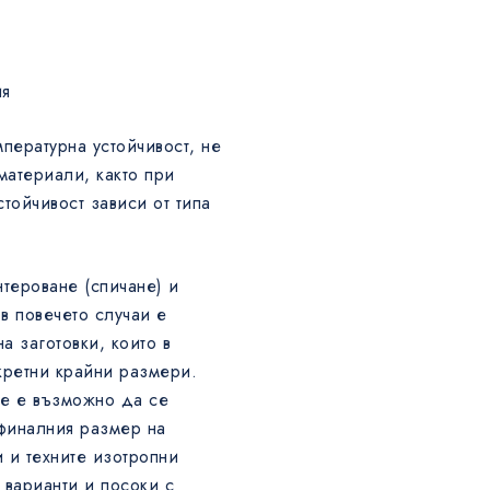
ия
пературна устойчивост, не
материали, както при
тойчивост зависи от типа
тероване (спичане) и
 в повечето случаи е
а заготовки, които в
кретни крайни размери.
не е възможно да се
финалния размер на
 и техните изотропни
 варианти и посоки с