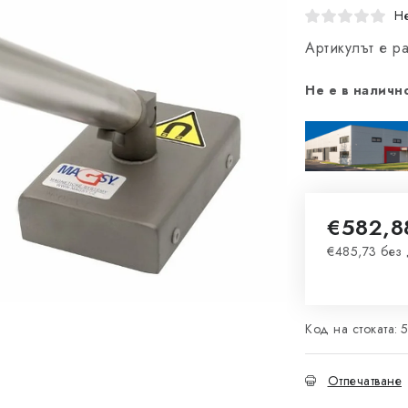
Не
Артикулът е 
Не е в наличн
€582,8
€485,73 бе
Измерване 
Код на стоката:
Отпечатване