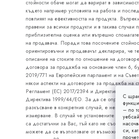
стойности обаче могат да варират в зависимост
където например условията на работа и после
повлияят на ефективността на продукта. Въпрек
правени за всички продукти и в такива случаи 
приблизителна оценка или вътрешно спомагате
на продавача. Поради това посочените стойнос
ориентировъчни и продавачът декларира, че те
описание на стоките по отношение на договоре
договора за продажба на основание член 6, бу
2019/771 на Европейския парламент и на Съвет
някои аспекти на договорите за продажба на с
Регламент (ЕС) 2017/2394 и Директива 2009/2
С щрак
Директива 1999/44/ЕО. За да се определи точн
функци
разкъсване в конкретния случай, е необходим
– по т
измерване. В случай че установените стойности
уебсай
насочв
са достатъчни за Вас, тъй като не съответстват
си, ка
можете да се възползвате от възможността за 
прочет