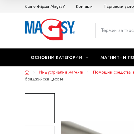
Преминаване
Коя е фирма Magsy?
Контакти
Търговски усло
към
съдържанието
ОСНОВНИ КАТЕГОРИИ
МАГНИТНИ П
Начало
Индустриални магнити
Помощни средства з
бояджийски цехове