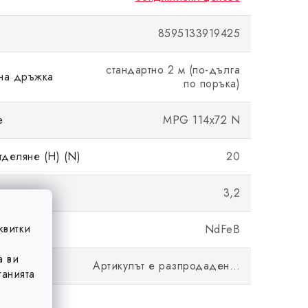
8595133919425
стандартно 2 м (по-дълга
на дръжка
по поръка)
е
MPG 114x72 N
тделяне (Н) (N)
20
3,2
квитки
NdFeB
а ви
Артикулът е разпродаден…
анията