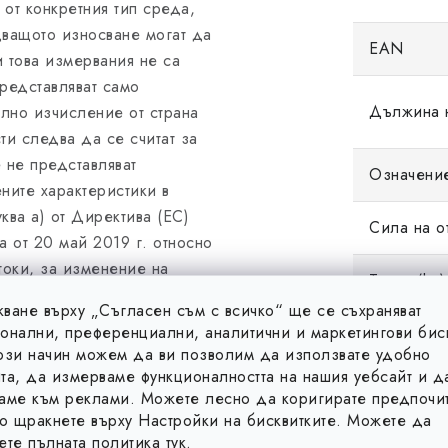
 от конкретния тип среда,
дващото износване могат да
EAN
и това измервания не са
представляват само
Дължина 
лно изчисление от страна
ти следва да се считат за
 не представляват
Означени
ните характеристики в
ква а) от Директива (ЕС)
Сила на о
а от 20 май 2019 г. относно
токи, за изменение на
Тегло (kg)
2/ЕО и за отмяна на
ване върху „Съгласен съм с всичко“ ще се съхраняват
ата стойност на силата на
онални, преференциални, аналитични и маркетингови бис
Тип
о да се извърши реално
ози начин можем да ви позволим да използвате удобно
 на силата на откъсване не
та, да измерваме функционалността на нашия уебсайт и д
аме към реклами. Можете лесно да коригирате предпочит
 на посочените стойности,
то щракнете върху Настройки на бисквитките. Можете да
гарантирано връщане в
ете пълната политика
тук
.