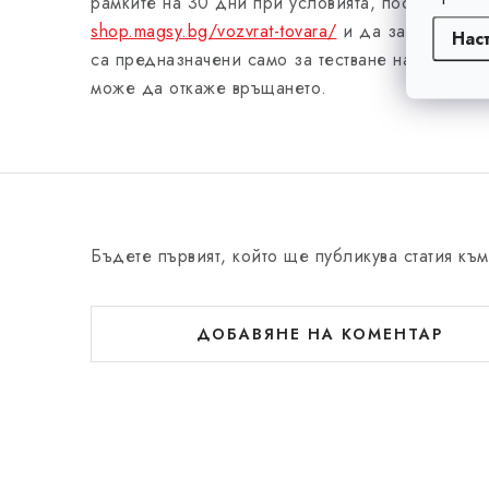
рамките на 30 дни при условията, посочени ту
shop.magsy.bg/vozvrat-tovara/
и да закупите по
Нас
са предназначени само за тестване на стоката,
може да откаже връщането.
Бъдете първият, който ще публикува статия към
ДОБАВЯНЕ НА КОМЕНТАР