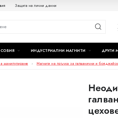
вия
Защита на лични данни
Отказ от договора
ОСОБИЯ
ИНДУСТРИАЛНИ МАГНИТИ
ДРУГИ 
а манипулиране
Магнити на пръчка за галванични и бояджийск
Неоди
галва
цехов