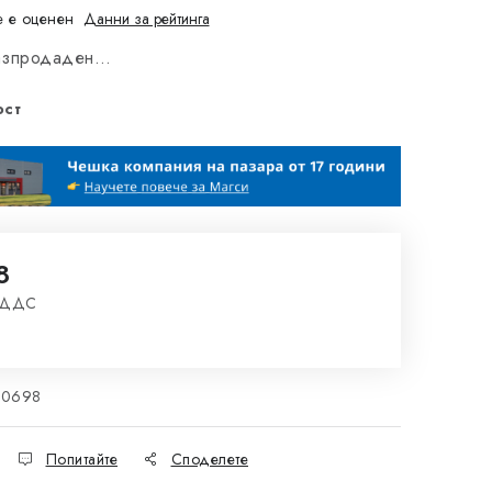
 е оценен
Данни за рейтинга
разпродаден…
ост
8
з ДДС
на цената:
50698
Попитайте
Споделете