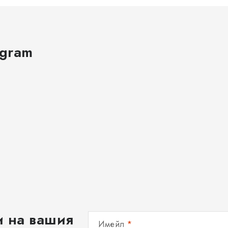
agram
и на вашия
Имейл