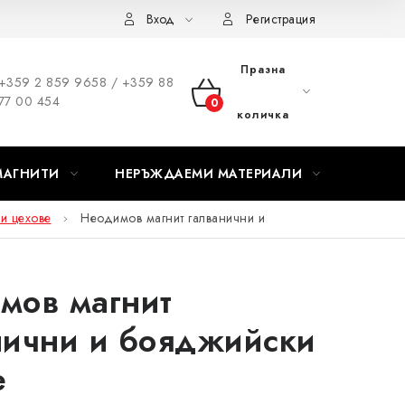
Вход
Регистрация
Празна
+359 2 859 9658 / +359 88
77 00 454
КОЛИЧКА
количка
ЗА
МАГНИТИ
НЕРЪЖДАЕМИ МАТЕРИАЛИ
ПАЗАРУВАНЕ
и цехове
Неодимов магнит галванични и
мов магнит
нични и бояджийски
е