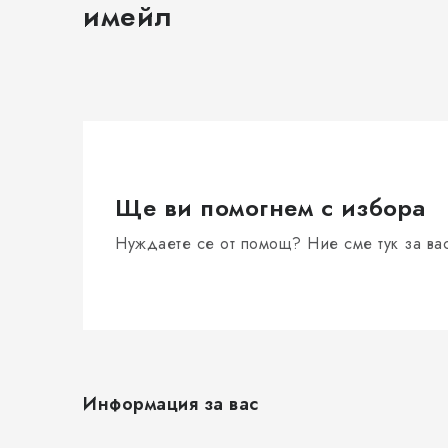
имейл
Ще ви помогнем с избора
Нуждаете се от помощ? Ние сме тук за ва
Ф
у
Информация за вас
т