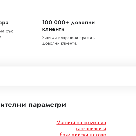
ара
100 000+ доволни
клиенти
ма със
а
Хиляди изпратени пратки и
доволни клиенти.
ителни параметри
Магнити на пръчка за
галванични и
бояджийски цехове