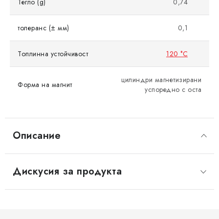
Тегло (g)
0,74
толеранс (± мм)
0,1
Топлинна устойчивост
120 °C
цилиндри магнетизирани
Форма на магнит
успоредно с оста
Описание
Дискусия за продукта