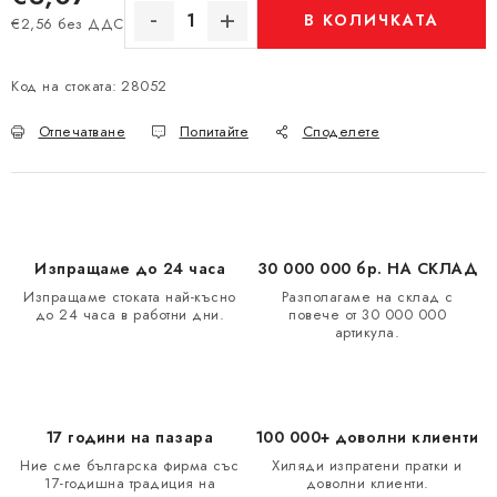
В КОЛИЧКАТА
€2,56 без ДДС
Измерване на цената:
Код на стоката:
28052
Отпечатване
Попитайте
Споделете
Изпращаме до 24 часа
30 000 000 бр. НА СКЛАД
Изпращаме стоката най-късно
Разполагаме на склад с
до 24 часа в работни дни.
повече от 30 000 000
артикула.
17 години на пазара
100 000+ доволни клиенти
Ние сме българска фирма със
Хиляди изпратени пратки и
17-годишна традиция на
доволни клиенти.