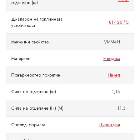
отделяне (кг)
Диапазон на топлинната
81-120 °C
устойчивост
Магнитни свойства
VMM4H
Материал
Неодим
Повърхностно покритие
Никел
Сила на отделяне (кг)
1,13
Сила на отделяне (Н) (N)
11,3
Според формата
Цилиндри