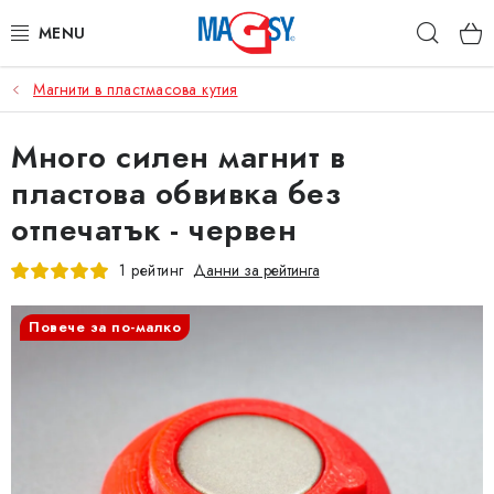
Преминаване
Търс
към
съдържанието
Магнити в пластмасова кутия
ОСНОВНИ КАТЕГОРИИ
Много силен магнит в
МАГНИТНИ ПОСОБИЯ
пластова обвивка без
ИНДУСТРИАЛНИ МАГНИТИ
отпечатък - червен
ДРУГИ МАГНИТИ
1 рейтинг
Данни за рейтинга
НЕРЪЖДАЕМИ МАТЕРИАЛИ
Повече за по-малко
Коя е фирма Magsy?
Контакти
Търговски условия
Защита на лични данни
Отказ от договора