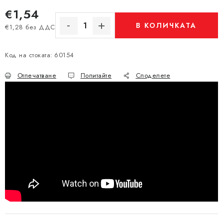
€1,54
В КОЛИЧКАТА
€1,28 без ДДС
Измерване на цената:
Код на стоката:
60154
Отпечатване
Попитайте
Споделете