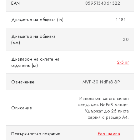
EAN
8595134064322
Диаметър на обвивка (in)
1.181
Диаметър на обвивка
30
(мм)
Диапазон на силата на
2-5 кг
отделяне (кг)
Означение
MVP-30 NdFeB-BP
Използван много силен
неодимов NdFeB магнит.
Описание
Удържат до 25 листа
хартия с размер A4.
Повърхностно покритие
без щампа