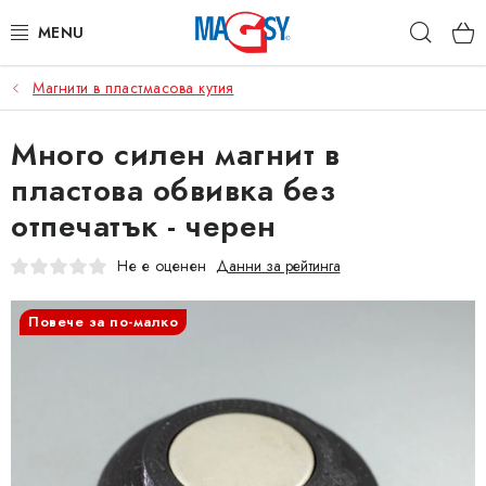
Преминаване
Търс
към
съдържанието
Магнити в пластмасова кутия
ОСНОВНИ КАТЕГОРИИ
Много силен магнит в
МАГНИТНИ ПОСОБИЯ
пластова обвивка без
ИНДУСТРИАЛНИ МАГНИТИ
отпечатък - черен
ДРУГИ МАГНИТИ
Не е оценен
Данни за рейтинга
НЕРЪЖДАЕМИ МАТЕРИАЛИ
Повече за по-малко
Коя е фирма Magsy?
Контакти
Търговски условия
Защита на лични данни
Отказ от договора