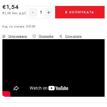
€1,54
В КОЛИЧКАТА
€1,28 без ДДС
Измерване на цената:
Код на стоката:
60159
Отпечатване
Попитайте
Споделете