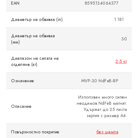
EAN
8595134064377
Диаметър на обвивка (in)
1.181
Диаметър на обвивка
30
(мм)
Диапазон на силата на
2-5 кг
отделяне (кг)
Означение
MVP-30 NdFeB-BP
Използван много силен
неодимов NdFeB магнит.
Описание
Удържат до 25 листа
хартия с размер A4.
Повърхностно покритие
без щампа