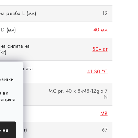
на резба L (мм)
12
D (мм)
40 мм
на силата на
50+ кг
кг)
на топлинната
41-80 °C
ст
квитки
MC pr. 40 x 8-M8-12g x 7
а ви
е
N
анията
M8
 на
тделяне (кг)
67