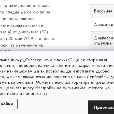
лно изчисление от страна
Височина 
ти следва да се считат за
 не представляват
Диаметър 
ните характеристики в
ква а) от Директива (ЕС)
Диапазон 
а от 20 май 2019 г. относно
отделяне (
токи, за изменение на
2/ЕО и за отмяна на
Диапазон 
ата стойност на силата на
ване върху „Съгласен съм с всичко“ ще се съхраняват
устойчиво
о да се извърши реално
онални, преференциални, аналитични и маркетингови бис
ози начин можем да ви позволим да използвате удобно
 на силата на откъсване не
та, да измерваме функционалността на нашия уебсайт и д
Означени
 на посочените стойности,
аме към реклами. Можете лесно да коригирате предпочит
гарантирано връщане в
то щракнете върху Настройки на бисквитките. Можете да
к:
https://e-
ете пълната политика
тук
.
Резба M
-силен магнит. Тези 30 дни
тройки
 след което продавачът
Приемане
Сила на о