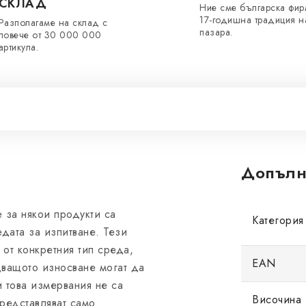
СКЛАД
Ние сме българска фир
17-годишна традиция н
Разполагаме на склад с
пазара.
повече от 30 000 000
артикула.
Допълн
 за някои продукти са
Категория
дата за изпитване. Тези
 от конкретния тип среда,
EAN
дващото износване могат да
и това измервания не са
Височина 
представляват само