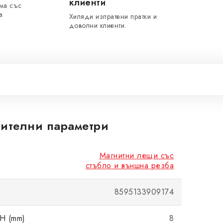
клиенти
ма със
а
Хиляди изпратени пратки и
доволни клиенти.
ителни параметри
Магнитни лещи със
стъбло и външна резба
8595133909174
H (mm)
8