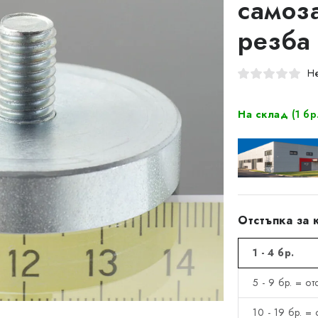
самоз
резба
Не
На склад
(1 бр
Отстъпка за 
1 - 4 бр.
5 - 9 бр. = о
10 - 19 бр. =