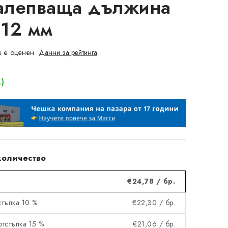
алепваща дължина
 12 мм
 е оценен
Данни за рейтинга
.)
количество
€24,78
/ бр.
тстъпка 10 %
€22,30
/ бр.
 отстъпка 15 %
€21,06
/ бр.