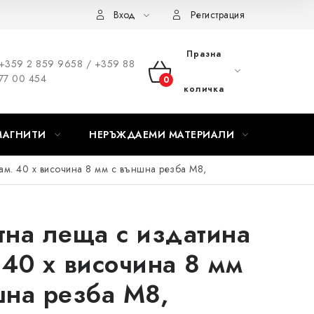
Вход
Регистрация
Празна
+359 2 859 9658 / +359 88
77 00 454
КОЛИЧКА
количка
ЗА
МАГНИТИ
НЕРЪЖДАЕМИ МАТЕРИАЛИ
ПАЗАРУВАНЕ
ам. 40 x височина 8 мм с външна резба M8,
тна леща с издатина
 40 x височина 8 мм
шна резба M8,