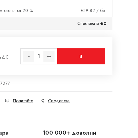
= отстъпка 20 %
€19,82
/ бр.
Спестявате
€0
В
 ДДС
на цената:
КОЛИЧКАТА
27077
Попитайте
Споделете
ара
100 000+ доволни