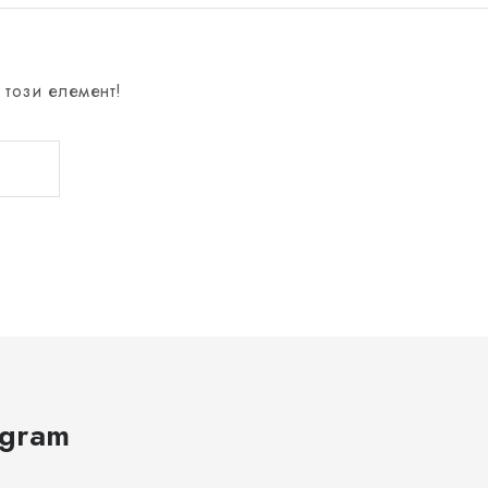
 този елемент!
agram