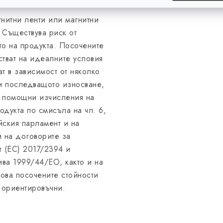
гнитни ленти или магнитни
 Съществува риск от
то на продукта. Посочените
стват на идеалните условия
ат в зависимост от няколко
 и последващото износване,
и помощни изчисления на
одукта по смисъла на чл. 6,
йския парламент и на
и на договорите за
т (ЕС) 2017/2394 и
ва 1999/44/ЕО, както и на
ова посочените стойности
а ориентировъчни.