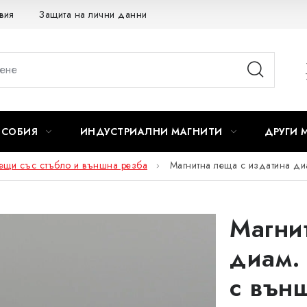
вия
Защита на лични данни
Отказ от договора
ОСОБИЯ
ИНДУСТРИАЛНИ МАГНИТИ
ДРУГИ 
ещи със стъбло и външна резба
Магнитна леща с издатина ди
Магни
диам.
с вън