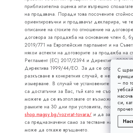
приблизителна оценка или вътрешно спомагате
на продавача. Поради това посочените стойнос
ориентировъчни и продавачът декларира, че те
описание на стоките по отношение на договоре
договора за продажба на основание член 6, бу
2019/771 на Европейския парламент и на Съвет
някои аспекти на договорите за продажба на с
Регламент (ЕС) 2017/2394 и Директива 2009/2
Директива 1999/44/ЕО. За да се определи точн
С щрак
разкъсване в конкретния случай, е необходим
функци
– по т
измерване. В случай че установените стойности
уебсай
са достатъчни за Вас, тъй като не съответстват
насочв
можете да се възползвате от възможността за 
си, ка
рамките на 30 дни при условията, посочени ту
прочет
shop.magsy.bg/vozvrat-tovara/
и да закупите по
Нас
са предназначени само за тестване на стоката,
може да откаже връщането.