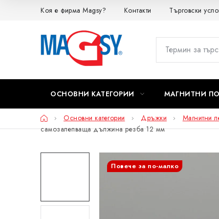
Преминаване
Коя е фирма Magsy?
Контакти
Търговски усло
към
съдържанието
ОСНОВНИ КАТЕГОРИИ
МАГНИТНИ П
Начало
Основни категории
Дръжки
Магнитни л
самозалепваща дължина резба 12 мм
Повече за по-малко