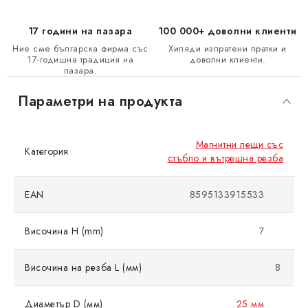
17 години на пазара
100 000+ доволни клиенти
Ние сме българска фирма със
Хиляди изпратени пратки и
17-годишна традиция на
доволни клиенти.
пазара.
Параметри на продукта
Магнитни лещи със
Категория
стъбло и вътрешна резба
EAN
8595133915533
Височина H (mm)
7
Височина на резба L (мм)
8
Диаметър D (мм)
25 мм