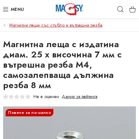
Преминаване
Търс
към
съдържанието
Магнитни лещи със стъбло и вътрешна резба
ОСНОВНИ КАТЕГОРИИ
Магнитна леща с издатина
МАГНИТНИ ПОСОБИЯ
диам. 25 x височина 7 мм с
ИНДУСТРИАЛНИ МАГНИТИ
вътрешна резба M4,
самозалепваща дължина
ДРУГИ МАГНИТИ
резба 8 мм
НЕРЪЖДАЕМИ МАТЕРИАЛИ
Не е оценен
Данни за рейтинга
Коя е фирма Magsy?
Контакти
Търговски условия
Повече за по-малко
Защита на лични данни
Отказ от договора