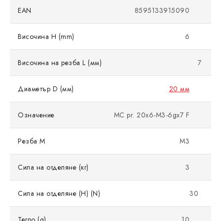
EAN
8595133915090
Височина H (mm)
6
Височина на резба L (мм)
7
Диаметър D (мм)
20 мм
Означение
MC pr. 20x6-M3-6gx7 F
Резба M
M3
Сила на отделяне (кг)
3
Сила на отделяне (Н) (N)
30
Тегло (g)
10