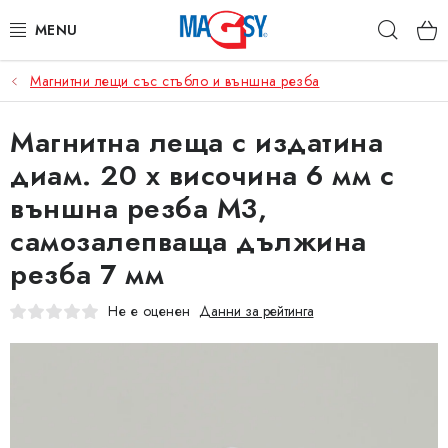
Преминаване
Търс
към
съдържанието
Магнитни лещи със стъбло и външна резба
ОСНОВНИ КАТЕГОРИИ
Магнитна леща с издатина
МАГНИТНИ ПОСОБИЯ
диам. 20 x височина 6 мм с
ИНДУСТРИАЛНИ МАГНИТИ
външна резба M3,
самозалепваща дължина
ДРУГИ МАГНИТИ
резба 7 мм
НЕРЪЖДАЕМИ МАТЕРИАЛИ
Не е оценен
Данни за рейтинга
Коя е фирма Magsy?
Контакти
Търговски условия
Защита на лични данни
Отказ от договора