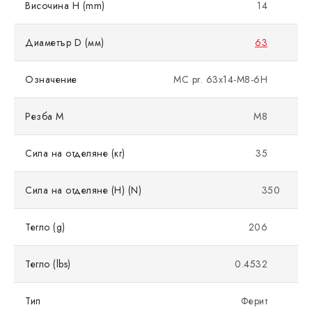
Височина H (mm)
14
Диаметър D (мм)
63
Означение
MC pr. 63x14-M8-6H
Резба M
M8
Сила на отделяне (кг)
35
Сила на отделяне (Н) (N)
350
Тегло (g)
206
Тегло (lbs)
0.4532
Тип
Ферит