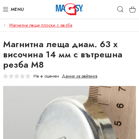
Преминаване
Търс
към
съдържанието
Магнитни лещи плоски с резба
ОСНОВНИ КАТЕГОРИИ
Магнитна леща диам. 63 x
МАГНИТНИ ПОСОБИЯ
височина 14 мм с вътрешна
ИНДУСТРИАЛНИ МАГНИТИ
резба M8
ДРУГИ МАГНИТИ
Не е оценен
Данни за рейтинга
НЕРЪЖДАЕМИ МАТЕРИАЛИ
Коя е фирма Magsy?
Контакти
Търговски условия
Защита на лични данни
Отказ от договора