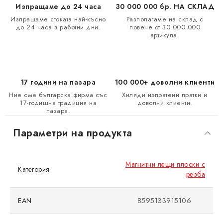
Изпращаме до 24 часа
30 000 000 бр. НА СКЛАД
Изпращаме стоката най-късно
Разполагаме на склад с
до 24 часа в работни дни.
повече от 30 000 000
артикула.
17 години на пазара
100 000+ доволни клиенти
Ние сме българска фирма със
Хиляди изпратени пратки и
17-годишна традиция на
доволни клиенти.
пазара.
Параметри на продукта
Магнитни лещи плоски с
Категория
резба
EAN
8595133915106