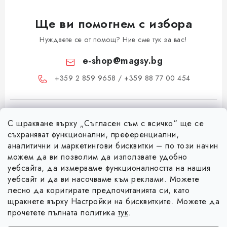
Ще ви помогнем с избора
Нуждаете се от помощ? Ние сме тук за вас!
e-shop
@
magsy.bg
+359 2 859 9658 / +359 88 77 00 454
С щракване върху „Съгласен съм с всичко“ ще се
съхраняват функционални, преференциални,
аналитични и маркетингови бисквитки – по този начин
можем да ви позволим да използвате удобно
Ф
уебсайта, да измерваме функционалността на нашия
уебсайт и да ви насочваме към реклами. Можете
у
лесно да коригирате предпочитанията си, като
Информация за вас
т
щракнете върху Настройки на бисквитките. Можете да
е
Коя е фирма Magsy?
прочетете пълната политика
тук
.
р