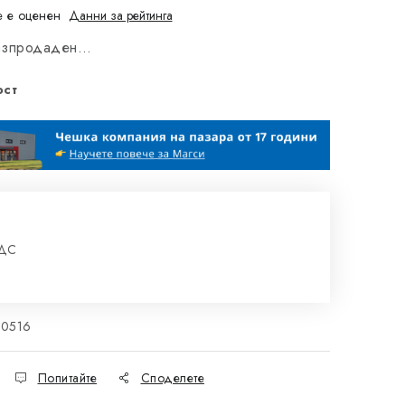
 е оценен
Данни за рейтинга
разпродаден…
ост
ДДС
на цената:
20516
Попитайте
Споделете