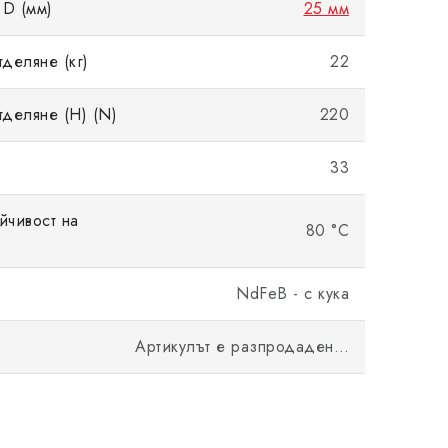
D (мм)
25 мм
тделяне (кг)
22
тделяне (Н) (N)
220
33
йчивост на
80 °C
NdFeB - с кука
Артикулът е разпродаден…