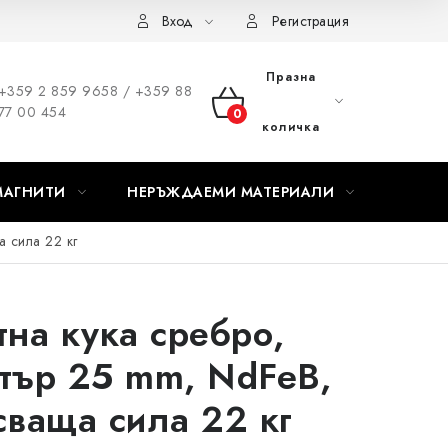
Вход
Регистрация
Празна
+359 2 859 9658 / +359 88
77 00 454
КОЛИЧКА
количка
ЗА
МАГНИТИ
НЕРЪЖДАЕМИ МАТЕРИАЛИ
ПАЗАРУВАНЕ
 сила 22 кг
тна кука сребро,
тър 25 mm, NdFeB,
сваща сила 22 кг