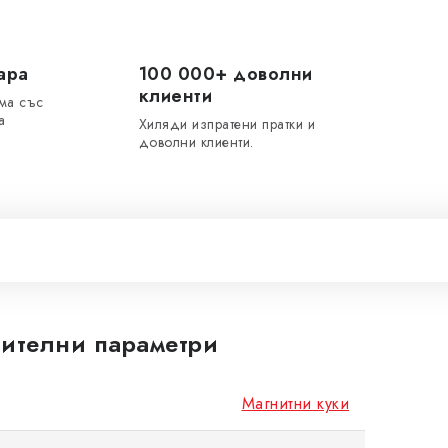
ара
100 000+ доволни
клиенти
ма със
а
Хиляди изпратени пратки и
доволни клиенти.
ителни параметри
Магнитни куки