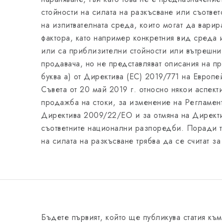
стойности на силата на разкъсване или съответ
на изпитвателната среда, които могат да варир
фактора, като например конкретния вид среда
или са приблизителни стойности или вътрешн
продавача, но не представляват описания на пр
буква а) от Директива (ЕС) 2019/771 на Европе
Съвета от 20 май 2019 г. относно някои аспект
продажба на стоки, за изменение на Регламен
Директива 2009/22/ЕО и за отмяна на Директи
съответните национални разпоредби. Поради т
на силата на разкъсване трябва да се считат з
Бъдете първият, който ще публикува статия към