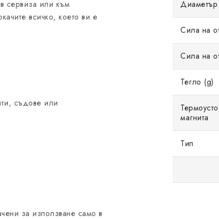
 в сервиза или към
Диаметър 
качите всичко, което ви е
Сила на о
Сила на о
Тегло (g)
нти, съдове или
Термоусто
магнита
Тип
ачени за използване само в