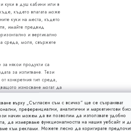
ни куки в душ кабини или в
къде, където влагата може
ните куки на места, където
ля, имайте предвид
оризонтално и вертикално
на среда, моля, свържете
 за някои продукти са
дата за изпитване. Тези
 от конкретния тип среда,
дващото износване могат да
и това измервания не са
представляват само
ване върху „Съгласен съм с всичко“ ще се съхраняват
онални, преференциални, аналитични и маркетингови бис
лно изчисление от страна
ози начин можем да ви позволим да използвате удобно
ти следва да се считат за
та, да измерваме функционалността на нашия уебсайт и д
 не представляват
аме към реклами. Можете лесно да коригирате предпочит