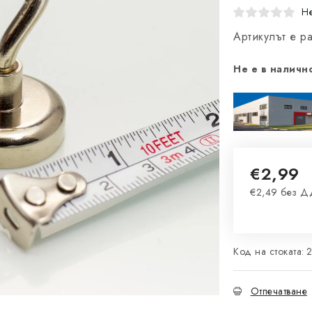
Не
Артикулът е 
Не е в наличн
€2,99
€2,49 без 
Измерване 
Код на стоката:
Отпечатване