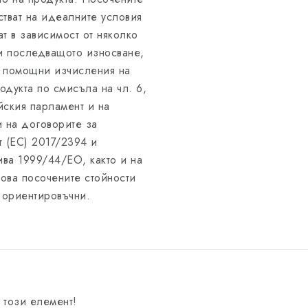
стват на идеалните условия
ат в зависимост от няколко
 и последващото износване,
и помощни изчисления на
одукта по смисъла на чл. 6,
йския парламент и на
и на договорите за
т (ЕС) 2017/2394 и
ва 1999/44/ЕО, както и на
ова посочените стойности
а ориентировъчни.
 този елемент!