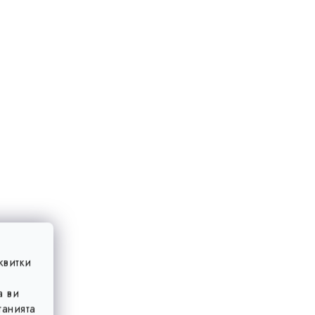
квитки
а ви
анията