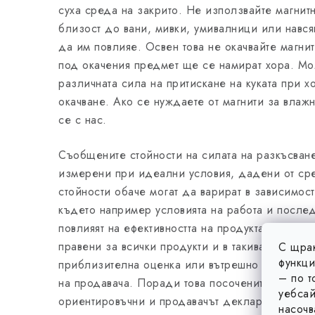
суха среда на закрито. Не използвайте магнит
близост до вани, мивки, умивалници или нався
да им повлияе. Освен това не окачвайте магнит
под окачения предмет ще се намират хора. Мо
различната сила на притискане на куката при х
окачване. Ако се нуждаете от магнити за влаж
се с нас.
Съобщените стойности на силата на разкъсване
измерени при идеални условия, дадени от сре
стойности обаче могат да варират в зависимост
където например условията на работа и после
повлияят на ефективността на продукта. Въпрек
правени за всички продукти и в такива случаи 
С щрак
функци
приблизителна оценка или вътрешно спомагате
– по т
на продавача. Поради това посочените стойнос
уебсай
ориентировъчни и продавачът декларира, че те
насочв