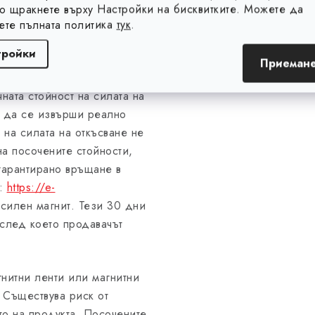
ните характеристики в
то щракнете върху Настройки на бисквитките. Можете да
ква а) от Директива (ЕС)
ете пълната политика
тук
.
а от 20 май 2019 г. относно
тройки
токи, за изменение на
Приемане
2/ЕО и за отмяна на
ата стойност на силата на
о да се извърши реално
 на силата на откъсване не
 на посочените стойности,
гарантирано връщане в
к:
https://e-
-силен магнит. Тези 30 дни
 след което продавачът
гнитни ленти или магнитни
 Съществува риск от
то на продукта. Посочените