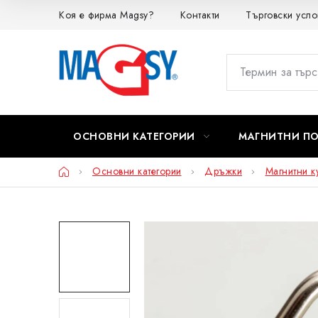
Преминаване
Коя е фирма Magsy?
Контакти
Търговски усло
към
съдържанието
ОСНОВНИ КАТЕГОРИИ
МАГНИТНИ П
Начало
Основни категории
Дръжки
Магнитни к