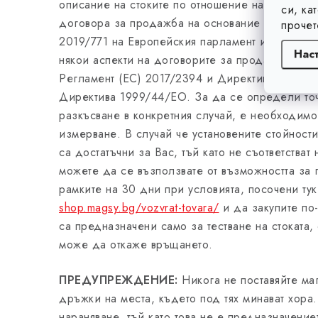
описание на стоките по отношение на договоре
си, ка
договора за продажба на основание член 6, бу
прочет
2019/771 на Европейския парламент и на Съвет
Нас
някои аспекти на договорите за продажба на с
Регламент (ЕС) 2017/2394 и Директива 2009/2
Директива 1999/44/ЕО. За да се определи точн
разкъсване в конкретния случай, е необходим
измерване. В случай че установените стойности
са достатъчни за Вас, тъй като не съответстват
можете да се възползвате от възможността за 
рамките на 30 дни при условията, посочени ту
shop.magsy.bg/vozvrat-tovara/
и да закупите по
са предназначени само за тестване на стоката,
може да откаже връщането.
ПРЕДУПРЕЖДЕНИЕ:
Никога не поставяйте ма
дръжки на места, където под тях минават хора.
нараняване, тъй като това не е предназначение