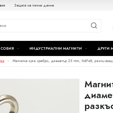
вия
Защита на лични данни
Отказ от договора
ОСОБИЯ
ИНДУСТРИАЛНИ МАГНИТИ
ДРУГИ 
уки
Магнитна кука сребро, диаметър 25 mm, NdFeB, разкъсваща
Магни
диаме
разкъ