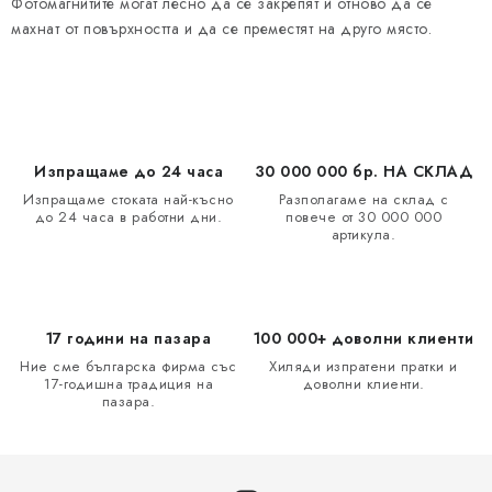
Фотомагнитите могат лесно да се закрепят и отново да се
а
махнат от повърхността и да се преместят на друго място.
н
е
Изпращаме до 24 часа
30 000 000 бр. НА СКЛАД
Изпращаме стоката най-късно
Разполагаме на склад с
до 24 часа в работни дни.
повече от 30 000 000
артикула.
17 години на пазара
100 000+ доволни клиенти
Ние сме българска фирма със
Хиляди изпратени пратки и
17-годишна традиция на
доволни клиенти.
пазара.