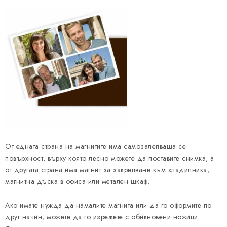
е
л
е
м
е
н
т
и
з
а
и
От едната страна на магнитите има самозалепваща се
з
повърхност, върху която лесно можете да поставите снимка, а
б
от другата страна има магнит за закрепване към хладилника,
р
магнитна дъска в офиса или метален шкаф.
о
я
Ако имате нужда да намалите магнита или да го оформите по
друг начин, можете да го изрежете с обикновени ножици.
в