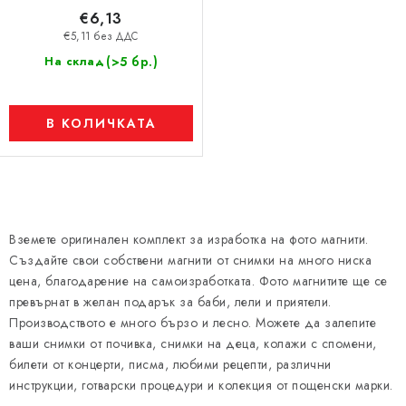
т
€6,13
е
€5,11 без ДДС
(>5 бр.)
На склад
В КОЛИЧКАТА
К
о
Вземете оригинален комплект за изработка на фото магнити.
н
Създайте свои собствени магнити от снимки на много ниска
т
цена, благодарение на самоизработката. Фото магнитите ще се
р
превърнат в желан подарък за баби, лели и приятели.
Производството е много бързо и лесно. Можете да залепите
о
ваши снимки от почивка, снимки на деца, колажи с спомени,
л
билети от концерти, писма, любими рецепти, различни
н
инструкции, готварски процедури и колекция от пощенски марки.
и