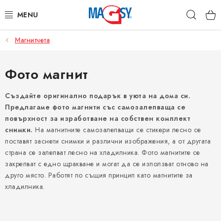
Преминаване
Търс
към
съдържанието
Магнитчета
ОСНОВНИ КАТЕГОРИИ
МАГНИТНИ ПОСОБИЯ
Фото магнит
ИНДУСТРИАЛНИ МАГНИТИ
Създайте оригинално подарък в уюта на дома си.
Предлагаме фото магнити със самозалепваща се
повърхност за изработване на собствен комплект
ДРУГИ МАГНИТИ
снимки.
На магнитните самозалепващи се стикери лесно се
поставят заснети снимки и различни изображения, а от другата
НЕРЪЖДАЕМИ МАТЕРИАЛИ
страна се залепват лесно на хладилника. Фото магнитите се
закрепват с едно щракване и могат да се използват отново на
Коя е фирма Magsy?
Контакти
Търговски условия
друго място. Работят по същия принцип като магнитите за
хладилника.
Защита на лични данни