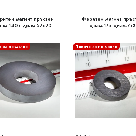
ритен магнит пръстен
Феритен магнит пръс
иам.140x диам.57x20
диам.17x диам.7x3
 за по-малко
Повече за по-малко