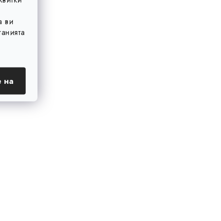
а ви
анията
 на