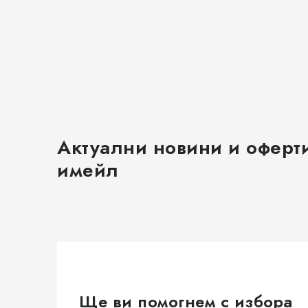
и
з
а
и
з
б
Актуални новини и оферт
р
имейл
о
я
в
а
н
е
Ще ви помогнем с избора