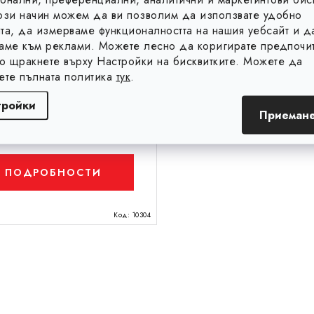
ози начин можем да ви позволим да използвате удобно
та, да измерваме функционалността на нашия уебсайт и д
аме към реклами. Можете лесно да коригирате предпочит
то щракнете върху Настройки на бисквитките. Можете да
ете пълната политика
тук
.
тройки
Приемане
6
Не е в наличност
 без ДДС
ПОДРОБНОСТИ
Код:
10304