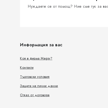
Нуждаете се от помощ? Ние сме тук за ва
Ф
у
Информация за вас
т
е
Коя е фирма Magsy?
р
Контакти
Търговски условия
Защита на лични данни
Отказ от договора