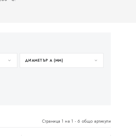
ДИАМЕТЪР A (ММ)
Страница
1
на
1
-
6
общо артикули