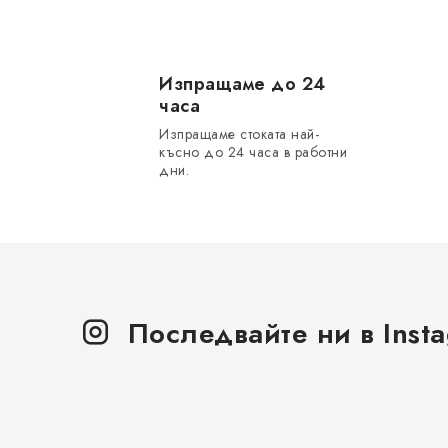
н
т
р
Изпращаме до 24
часа
о
Изпращаме стоката най-
л
късно до 24 часа в работни
дни.
н
и
е
л
е
Последвайте ни в Inst
м
е
н
т