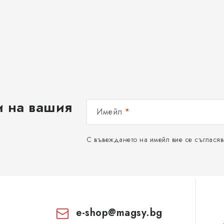
и на вашия
Имейл
С въвеждането на имейл вие се съгласяв
e-shop
@
magsy.bg