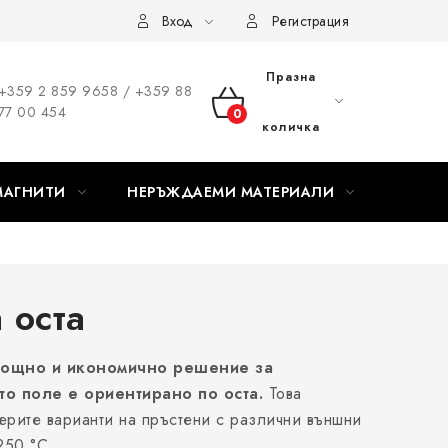
Вход
Регистрация
Празна
+359 2 859 9658 / +359 88
77 00 454
КОЛИЧКА
количка
ЗА
МАГНИТИ
НЕРЪЖДАЕМИ МАТЕРИАЛИ
ПАЗАРУВАНЕ
 оста
т мощно и икономично решение за
то поле е ориентирано по оста.
Това
мерите варианти на пръстени с различни външни
250 °C.