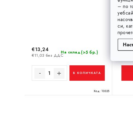
– по т
уебсай
насочв
си, ка
прочет
Нас
€13,24
€0,2
(>5 бр.)
На склад
€11,03 без ДДС
€0,22
В КОЛИЧКАТА
Код:
10325
К
о