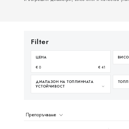
ЦЕНА
ВИСО
€
0
€
41
ДИАПАЗОН НА ТОПЛИННАТА
ТОПЛ
УСТОЙЧИВОСТ
С
Препоръчваме
о