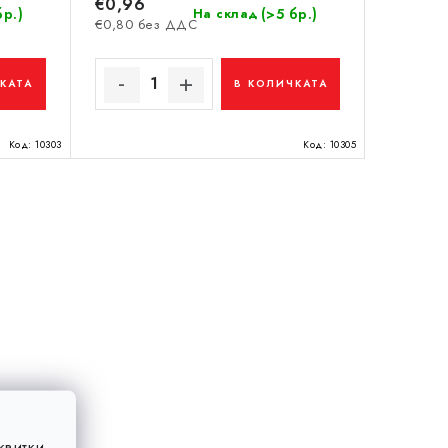
€0,96
бр.)
(>5 бр.)
На склад
€0,80 без ДДС
КАТА
В КОЛИЧКАТА
Код:
10303
Код:
10305
квитки