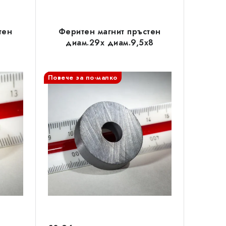
тен
Феритен магнит пръстен
диам.29x диам.9,5x8
Повече за по-малко