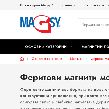
Преминаване
Коя е фирма Magsy?
Контакти
Търговски усло
към
съдържанието
ОСНОВНИ КАТЕГОРИИ
МАГНИТНИ П
Начало
Основни категории
Магнити
Феритни ма
Феритови магнити ме
Феритовите магнити във формата на пръсте
конструктивни приложения, при които магни
осигурява силно и стабилно закрепване дори п
и вътрешни диаметри, височини и качества (на