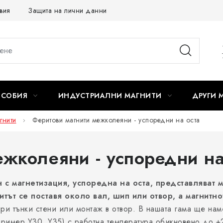
вия
Защита на лични данни
Отказ от договора
ОСОБИЯ
ИНДУСТРИАЛНИ МАГНИТИ
ДРУГИ 
гнити
Феритови магнити межколеяни - успоредни на оста
жколеяни - успоредни на
н с магнетизация, успоредна на оста, представлява
тът се поставя около вал, шип или отвор, а магнитно
ри тънки стени или монтаж в отвор. В нашата гама ще на
пример Y30, Y35) с работна температура обикновено до +