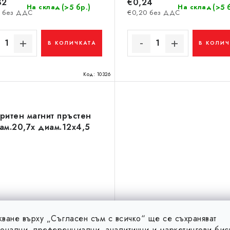
82
€0,24
(>5 бр.)
(>5 
На склад
На склад
2 без ДДС
€0,20 без ДДС
В КОЛИЧКАТА
В КОЛИЧ
Код:
10326
ритен магнит пръстен
ам.20,7x диам.12x4,5
ване върху „Съгласен съм с всичко“ ще се съхраняват
онални, преференциални, аналитични и маркетингови бис