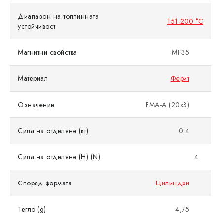
Диапазон на топлинната
151-200 °C
устойчивост
Магнитни свойства
MF35
Материал
Ферит
Означение
FMA-A (20x3)
Сила на отделяне (кг)
0,4
Сила на отделяне (Н) (N)
4
Според формата
Цилиндри
Тегло (g)
4,75