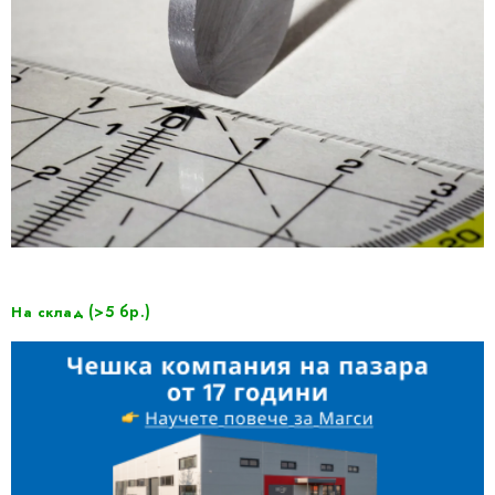
(>5 бр.)
На склад