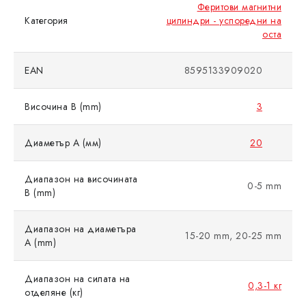
Феритови магнитни
Категория
цилиндри - успоредни на
оста
EAN
8595133909020
Височина B (mm)
3
Диаметър A (мм)
20
Диапазон на височината
0-5 mm
B (mm)
Диапазон на диаметъра
15-20 mm, 20-25 mm
A (mm)
Диапазон на силата на
0,3-1 кг
отделяне (кг)