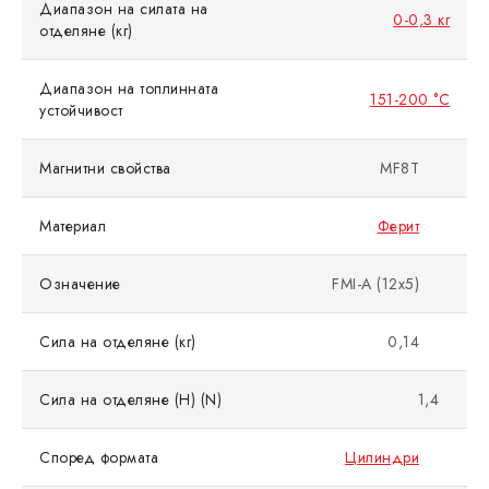
Диапазон на силата на
0-0,3 кг
отделяне (кг)
Диапазон на топлинната
151-200 °C
устойчивост
Магнитни свойства
MF8T
Материал
Ферит
Означение
FMI-A (12x5)
Сила на отделяне (кг)
0,14
Сила на отделяне (Н) (N)
1,4
Според формата
Цилиндри