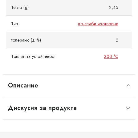
Тегло (g)
2,45
Тип
по-слаби изотропни
толеранс (± %)
2
Топлинна устойчивост
200 °C
Описание
Дискусия за продукта