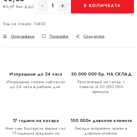
В КОЛИЧКАТА
€0,07 без ДДС
Измерване на цената:
Код на стоката:
10402
Отпечатване
Попитайте
Споделете
Изпращаме до 24 часа
30 000 000 бр. НА СКЛАД
Изпращаме стоката най-късно
Разполагаме на склад с
до 24 часа в работни дни.
повече от 30 000 000
артикула.
17 години на пазара
100 000+ доволни клиенти
Ние сме българска фирма със
Хиляди изпратени пратки и
17-годишна традиция на
доволни клиенти.