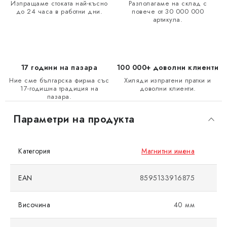
Изпращаме стоката най-късно
Разполагаме на склад с
до 24 часа в работни дни.
повече от 30 000 000
артикула.
17 години на пазара
100 000+ доволни клиенти
Ние сме българска фирма със
Хиляди изпратени пратки и
17-годишна традиция на
доволни клиенти.
пазара.
Параметри на продукта
Категория
Магнитни имена
EAN
8595133916875
Височина
40 мм