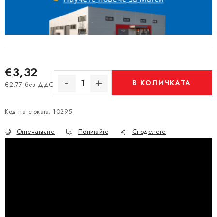
€3,32
В КОЛИЧКАТА
€2,77 без ДДС
Измерване на цената:
Код на стоката:
10295
Отпечатване
Попитайте
Споделете